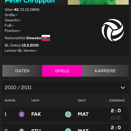
Peter Chrappan
Alter
:
41
(*21.12.1984)
Größe
:
-
Gewicht
:
-
Fuß
:
-
Position
:
-
Nationalität
:
Slowakei
BL-Debüt
:
13.2.2010
Letzter BL-Verein
:
-
DATEN
SPIELE
KARRIERE
2010 / 2011
RUNDE
HEIM
GAST
ERGEBNIS
2 : 0
1
FAK
MAT
(1:0)
2 : 0