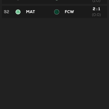
(1:0)
2 : 1
32
MAT
FCW
(0:0)