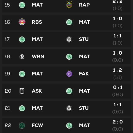
2 : 2
15
MAT
RAP
(1:0)
1 : 0
16
RBS
MAT
(1:0)
1 : 1
17
MAT
STU
(1:0)
1 : 0
18
WRN
MAT
(0:0)
1 : 2
19
MAT
FAK
(1:1)
0 : 1
20
ASK
MAT
(0:0)
1 : 1
21
MAT
STU
(0:0)
2 : 0
22
FCW
MAT
(0:0)