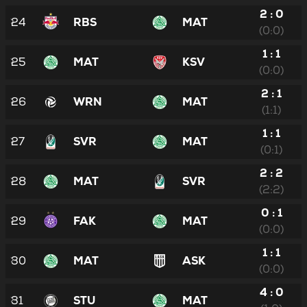
2 : 0
24
RBS
MAT
(0:0)
1 : 1
25
MAT
KSV
(0:0)
2 : 1
26
WRN
MAT
(1:1)
1 : 1
27
SVR
MAT
(0:1)
2 : 2
28
MAT
SVR
(2:2)
0 : 1
29
FAK
MAT
(0:0)
1 : 1
30
MAT
ASK
(0:0)
4 : 0
31
STU
MAT