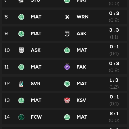
7
STU
MAT
(0:0)
0 : 3
8
MAT
WRN
(0:2)
3 : 3
9
MAT
ASK
(1:1)
0 : 1
10
ASK
MAT
(0:1)
0 : 3
11
MAT
FAK
(0:2)
1 : 3
12
SVR
MAT
(1:2)
0 : 1
13
MAT
KSV
(0:1)
2 : 1
14
FCW
MAT
(0:0)