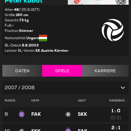
Peter Kabat
Alter
:
48
(*25.9.1977)
Größe
:
180 cm
Gewicht
:
73 kg
Fuß
:
-
Position
:
Stürmer
Nationalität
:
Ungarn
BL-Debüt
:
6.8.2003
Letzter BL-Verein
:
SK Austria Kärnten
DATEN
SPIELE
KARRIERE
2007 / 2008
RUNDE
HEIM
GAST
ERGEBNIS
1 : 0
9
FAK
SKK
(0:0)
2 : 1