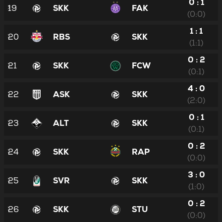
0 : 1
19
SKK
FAK
(0:0)
1 : 1
20
RBS
SKK
(1:1)
0 : 2
21
SKK
FCW
(0:1)
4 : 0
22
ASK
SKK
(2:0)
0 : 1
23
ALT
SKK
(0:1)
0 : 2
24
SKK
RAP
(0:0)
3 : 0
25
SVR
SKK
(1:0)
0 : 2
26
SKK
STU
(0:0)