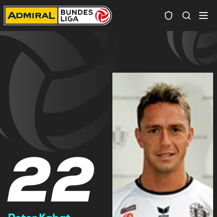
Spielersuc
22