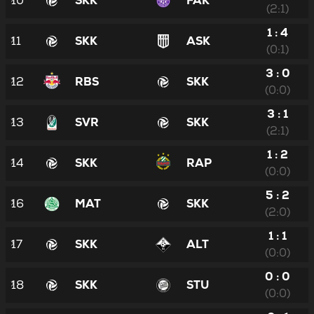
10
SKK
FAK
(2:1)
1 : 4
11
SKK
ASK
(0:1)
3 : 0
12
RBS
SKK
(0:0)
3 : 1
13
SVR
SKK
(2:1)
1 : 2
14
SKK
RAP
(0:0)
5 : 2
16
MAT
SKK
(2:0)
1 : 1
17
SKK
ALT
(0:0)
0 : 0
18
SKK
STU
(0:0)