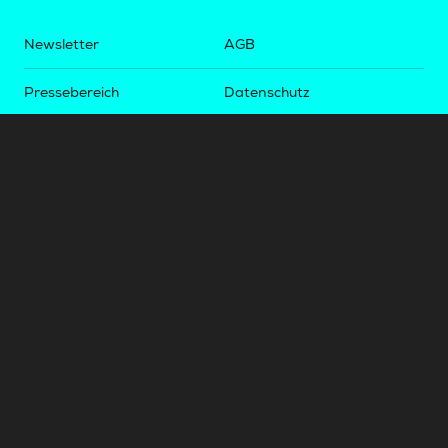
Newsletter
AGB
Pressebereich
Datenschutz
Impressum
BUNDESLIGA.AT
2LIGA.AT
OEFBL.AT
Fotos copyright by
©
2026
Österreichische Fußball-Bundesliga. Alle Rechte vorbehalten.