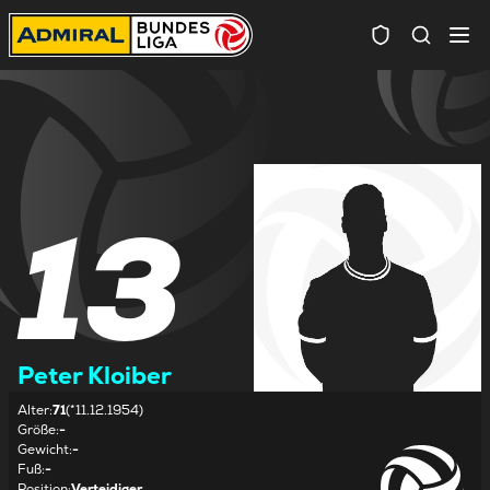
Spielersuc
13
Peter Kloiber
Alter
:
71
(*11.12.1954)
Größe
:
-
Gewicht
:
-
Fuß
:
-
Position
:
Verteidiger