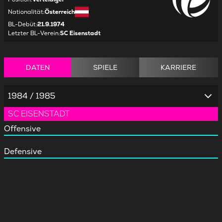
Nationalität
:
Österreich
BL-Debüt
:
21.9.1974
Letzter BL-Verein
:
SC Eisenstadt
DATEN
SPIELE
KARRIERE
1984 / 1985
SC EISENSTADT
Offensive
Defensive