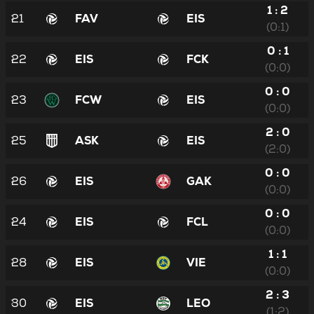
1 : 2
21
FAV
EIS
(0:1)
0 : 1
22
EIS
FCK
(0:0)
0 : 0
23
FCW
EIS
(0:0)
2 : 0
25
ASK
EIS
(2:0)
0 : 0
26
EIS
GAK
(0:0)
0 : 0
24
EIS
FCL
(0:0)
1 : 1
28
EIS
VIE
(0:0)
2 : 3
30
EIS
LEO
(1:2)