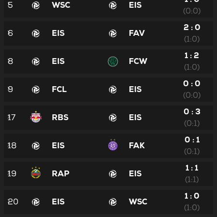
5
WSC
EIS
(0:0)
2 : 0
6
EIS
FAV
(1:0)
1 : 2
8
EIS
FCW
(1:0)
0 : 0
9
FCL
EIS
(0:0)
0 : 3
17
RBS
EIS
(0:1)
0 : 1
18
EIS
FAK
(0:1)
1 : 1
19
RAP
EIS
(1:1)
1 : 0
20
EIS
WSC
(1:0)