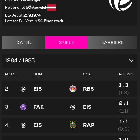
Nationalität
:
Österreich
BL-Debüt
:
21.9.1974
Letzter BL-Verein
:
SC Eisenstadt
DATEN
SPIELE
KARRIERE
1984 / 1985
RUNDE
HEIM
GAST
ERGEBNIS
1 : 3
2
EIS
RBS
(1:3)
2 : 1
3
FAK
EIS
(1:1)
1 : 1
4
EIS
RAP
(0:0)
1 : 0