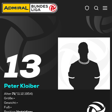
Spielersuc
13
Peter Kloiber
Alter
:
71
(*11.12.1954)
Größe
:
-
Gewicht
:
-
Fuß
:
-
Position
:
Verteidiger