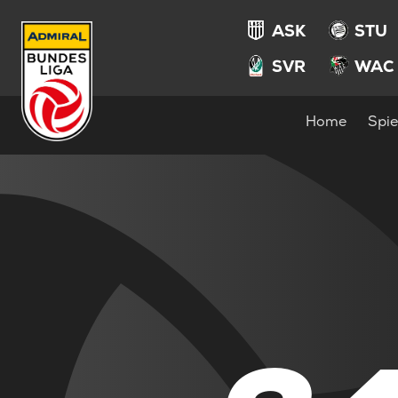
ASK
STU
SVR
WAC
Home
Spie