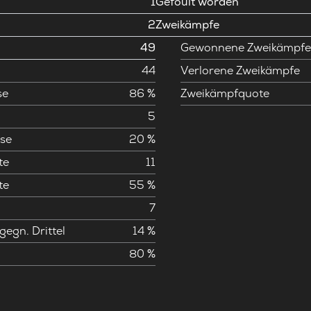
1
Gefoult worden
2
Zweikämpfe
49
Gewonnene Zweikämpf
44
Verlorene Zweikämpfe
se
86 %
Zweikämpfquote
5
se
20 %
te
11
te
55 %
7
gegn. Drittel
14 %
80 %