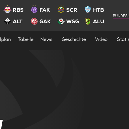
RBS
FAK
SCR
HTB
BUNDESL
ALT
GAK
WSG
ALU
lplan
Tabelle
News
Geschichte
Video
Statis