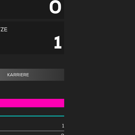
0
TZE
1
KARRIERE
1