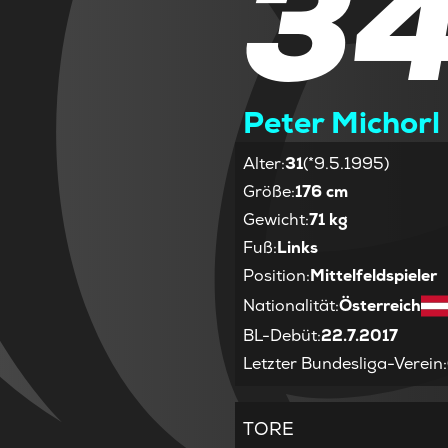
3
Peter Michorl
Alter
:
31
(*9.5.1995)
Größe
:
176 cm
Gewicht
:
71 kg
Fuß
:
Links
Position
:
Mittelfeldspieler
Nationalität
:
Österreich
BL-Debüt
:
22.7.2017
Letzter Bundesliga-Verein
:
TORE