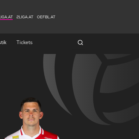
IGA.AT
2LIGA.AT
OEFBL.AT
tik
Tickets
Spielersuche