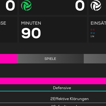
0
0
SSE
MINUTEN
EINSÄ
90
0
S
0
U
1
N
SPIELE
Defensive
2
Effektive Klärungen