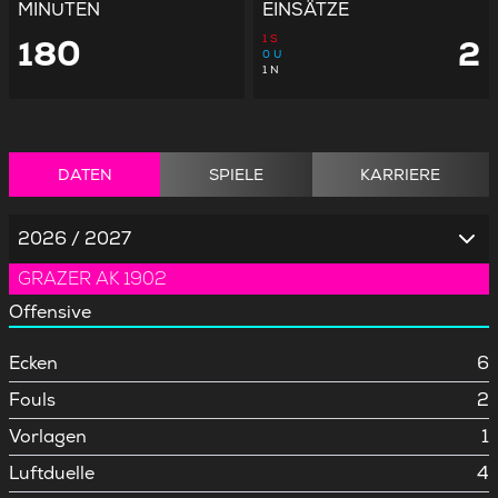
MINUTEN
EINSÄTZE
1
S
180
2
0
U
1
N
DATEN
SPIELE
KARRIERE
2026 / 2027
GRAZER AK 1902
Offensive
Ecken
6
Fouls
2
Vorlagen
1
Luftduelle
4