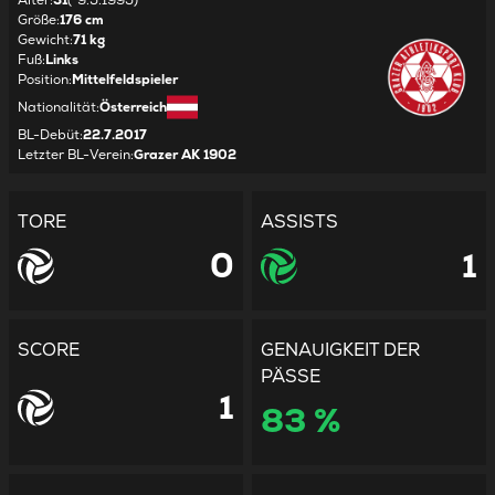
Alter
:
31
(*9.5.1995)
Größe
:
176 cm
Gewicht
:
71 kg
Fuß
:
Links
Position
:
Mittelfeldspieler
Nationalität
:
Österreich
BL-Debüt
:
22.7.2017
Letzter BL-Verein
:
Grazer AK 1902
TORE
ASSISTS
0
1
SCORE
GENAUIGKEIT DER
PÄSSE
1
83 %