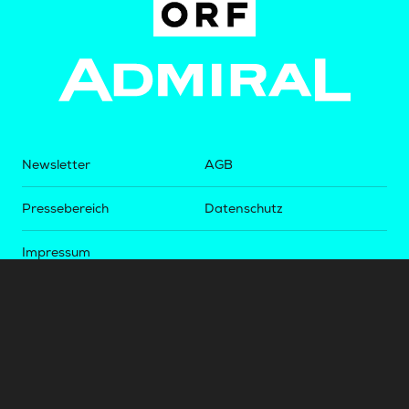
Newsletter
AGB
Pressebereich
Datenschutz
Impressum
BUNDESLIGA.AT
2LIGA.AT
OEFBL.AT