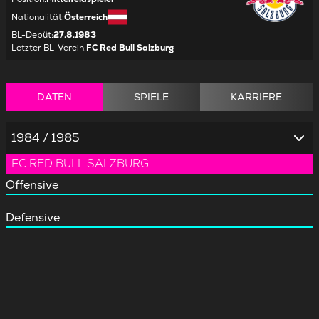
Nationalität
:
Österreich
BL-Debüt
:
27.8.1983
Letzter BL-Verein
:
FC Red Bull Salzburg
DATEN
SPIELE
KARRIERE
1984 / 1985
FC RED BULL SALZBURG
Offensive
Defensive