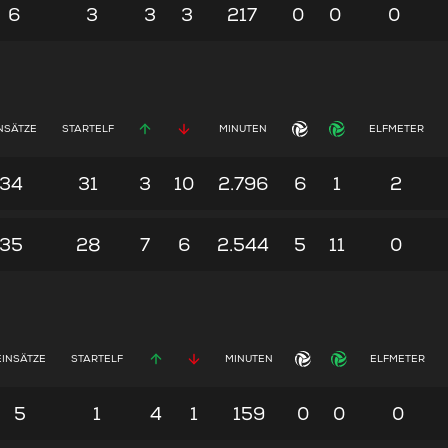
6
3
3
3
217
0
0
0
NSÄTZE
STARTELF
MINUTEN
ELFMETER
34
31
3
10
2.796
6
1
2
35
28
7
6
2.544
5
11
0
EINSÄTZE
STARTELF
MINUTEN
ELFMETER
5
1
4
1
159
0
0
0