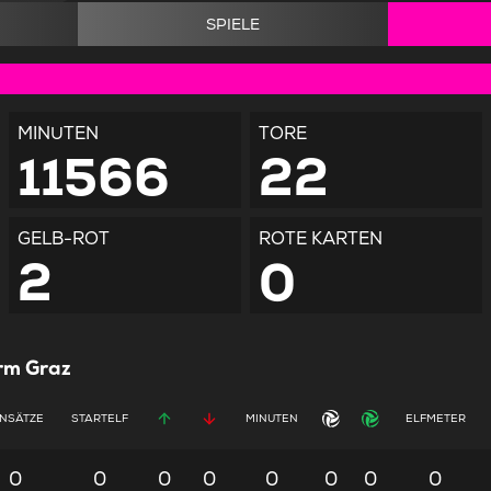
SPIELE
MINUTEN
TORE
11566
22
GELB-ROT
ROTE KARTEN
2
0
rm Graz
INSÄTZE
STARTELF
MINUTEN
ELFMETER
0
0
0
0
0
0
0
0