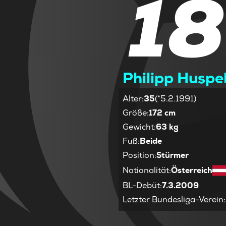
18
Philipp Huspe
Alter
:
35
(*5.2.1991)
Größe
:
172 cm
Gewicht
:
63 kg
Fuß
:
Beide
Position
:
Stürmer
Nationalität
:
Österreich
BL-Debüt
:
7.3.2009
Letzter Bundesliga-Verein
: