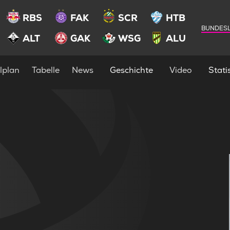
RBS
FAK
SCR
HTB
BUNDESL
ALT
GAK
WSG
ALU
lplan
Tabelle
News
Geschichte
Video
Statis