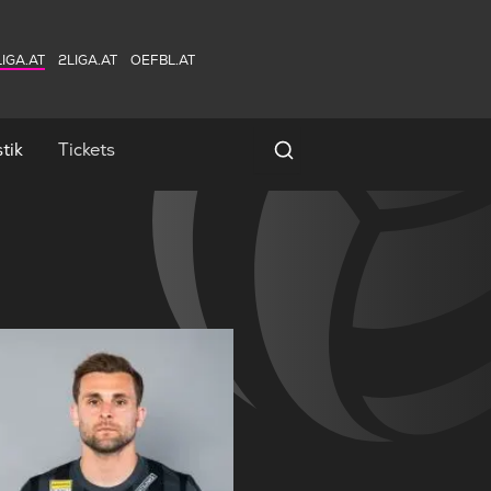
IGA.AT
2LIGA.AT
OEFBL.AT
tik
Tickets
Spielersuche