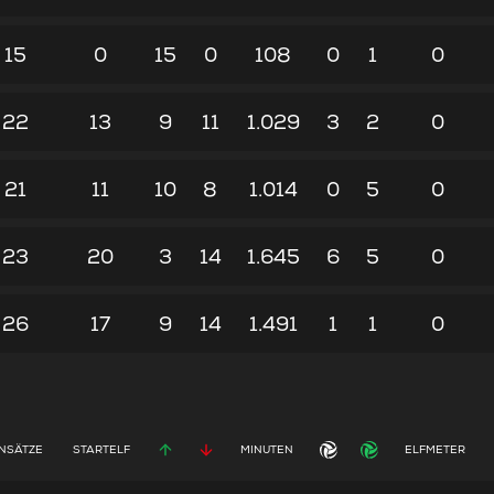
15
0
15
0
108
0
1
0
22
13
9
11
1.029
3
2
0
21
11
10
8
1.014
0
5
0
23
20
3
14
1.645
6
5
0
26
17
9
14
1.491
1
1
0
INSÄTZE
STARTELF
MINUTEN
ELFMETER