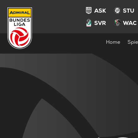
ASK
STU
SVR
WAC
Home
Spie