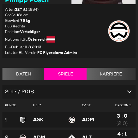
Alter
:
32
(*9.1.1994)
Größe
:
181 cm
Gewicht
:
79 kg
Fuß
:
Rechts
Position
:
Verteidiger
Nationalität
:
Österreich
BL-Debüt
:
10.8.2013
Letzter BL-Verein
:
FC Flyeralarm Admira
DATEN
SPIELE
KARRIERE
2017 / 2018
RUNDE
HEIM
GAST
ERGEBNIS
3 : 0
1
ASK
ADM
(2:0)
4 : 1
2
ADM
ALT