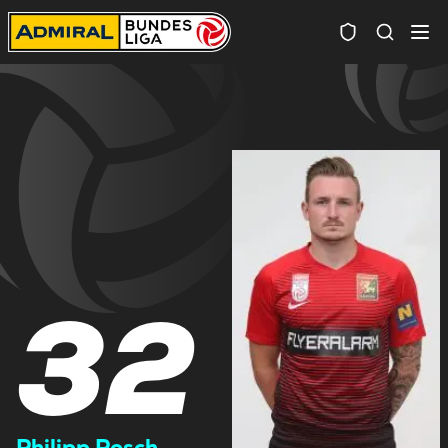
Spielersuc
32
Philipp Posch