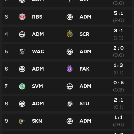
(3:0)
5 : 1
3
RBS
ADM
(2:0)
3 : 1
4
ADM
SCR
(1:0)
2 : 0
5
WAC
ADM
(0:0)
1 : 3
6
ADM
FAK
(0:1)
0 : 5
7
SVM
ADM
(0:3)
2 : 1
8
ADM
STU
(0:1)
1 : 1
9
SKN
ADM
(0:0)