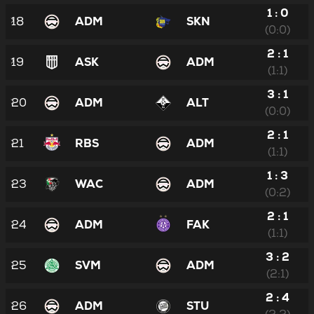
1 : 0
18
ADM
SKN
(0:0)
2 : 1
19
ASK
ADM
(1:1)
3 : 1
20
ADM
ALT
(0:0)
2 : 1
21
RBS
ADM
(1:1)
1 : 3
23
WAC
ADM
(0:2)
2 : 1
24
ADM
FAK
(1:1)
3 : 2
25
SVM
ADM
(2:1)
2 : 4
26
ADM
STU