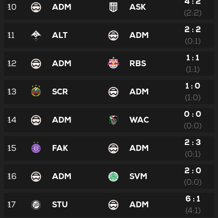
4 : 2
10
ADM
ASK
(2:2)
2 : 2
11
ALT
ADM
(0:1)
1 : 1
12
ADM
RBS
(1:1)
1 : 0
13
SCR
ADM
(1:0)
0 : 0
14
ADM
WAC
(0:0)
2 : 3
15
FAK
ADM
(0:1)
2 : 0
16
ADM
SVM
(0:0)
6 : 1
17
STU
ADM
(4:1)