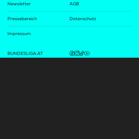
Newsletter
AGB
Pressebereich
Datenschutz
Impressum
BUNDESLIGA.AT
2LIGA.AT
OEFBL.AT
Fotos copyright by
©
2026
Österreichische Fußball-Bundesliga. Alle Rechte vorbehalten.