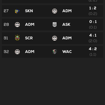
(2:2)
1 : 2
27
SKN
ADM
(0:2)
0 : 1
28
ADM
ASK
(0:1)
4 : 1
31
SCR
ADM
(2:0)
4 : 2
32
ADM
WAC
(1:1)