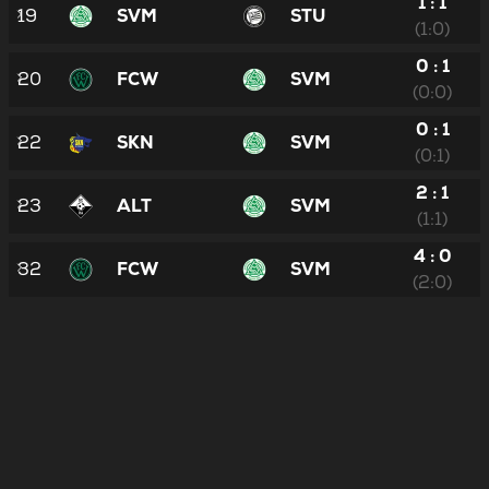
1 : 1
19
SVM
STU
(1:0)
0 : 1
20
FCW
SVM
(0:0)
0 : 1
22
SKN
SVM
(0:1)
2 : 1
23
ALT
SVM
(1:1)
4 : 0
32
FCW
SVM
(2:0)