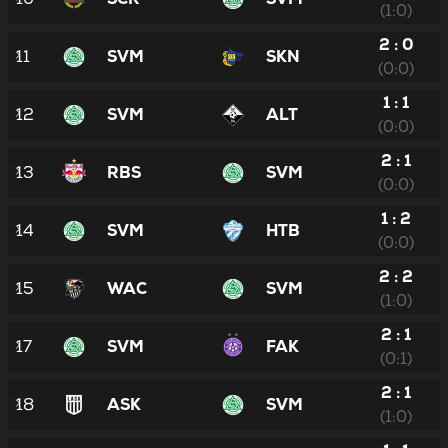
(1:0)
2 : 0
11
SVM
SKN
(0:0)
1 : 1
12
SVM
ALT
(0:0)
2 : 1
13
RBS
SVM
(0:0)
1 : 2
14
SVM
HTB
(0:0)
2 : 2
15
WAC
SVM
(1:0)
2 : 1
17
SVM
FAK
(0:1)
2 : 1
18
ASK
SVM
(1:0)