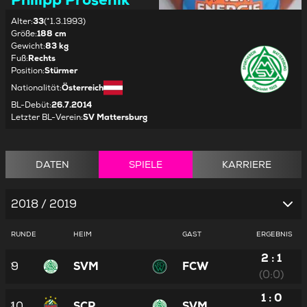
Alter
:
33
(*1.3.1993)
Größe
:
188 cm
Gewicht
:
83 kg
Fuß
:
Rechts
Position
:
Stürmer
Nationalität
:
Österreich
BL-Debüt
:
26.7.2014
Letzter BL-Verein
:
SV Mattersburg
DATEN
SPIELE
KARRIERE
2018 / 2019
RUNDE
HEIM
GAST
ERGEBNIS
2 : 1
9
SVM
FCW
(0:0)
1 : 0
10
SCR
SVM