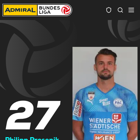
Spielersuc
27
Philipp Prosenik