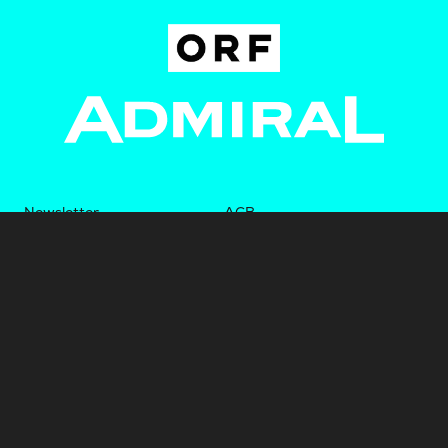
Newsletter
AGB
Pressebereich
Datenschutz
Impressum
BUNDESLIGA.AT
2LIGA.AT