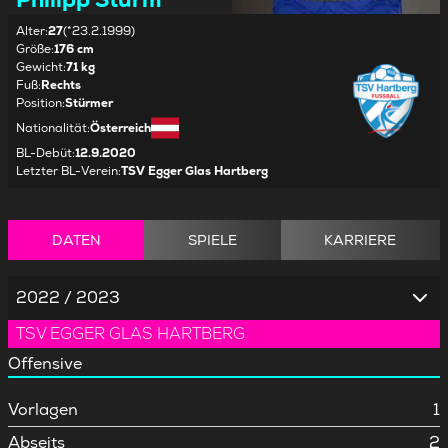
Alter
:
27
(*23.2.1999)
Größe
:
176 cm
Gewicht
:
71 kg
Fuß
:
Rechts
Position
:
Stürmer
Nationalität
:
Österreich
BL-Debüt
:
12.9.2020
Letzter BL-Verein
:
TSV Egger Glas Hartberg
DATEN
SPIELE
KARRIERE
2022 / 2023
TSV EGGER GLAS HARTBERG
Offensive
Vorlagen
1
Abseits
2