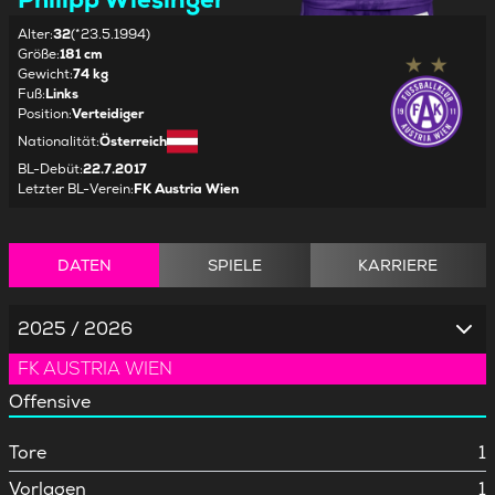
Alter
:
32
(*23.5.1994)
Größe
:
181 cm
Gewicht
:
74 kg
Fuß
:
Links
Position
:
Verteidiger
Nationalität
:
Österreich
BL-Debüt
:
22.7.2017
Letzter BL-Verein
:
FK Austria Wien
DATEN
SPIELE
KARRIERE
2025 / 2026
FK AUSTRIA WIEN
Offensive
Tore
1
Vorlagen
1