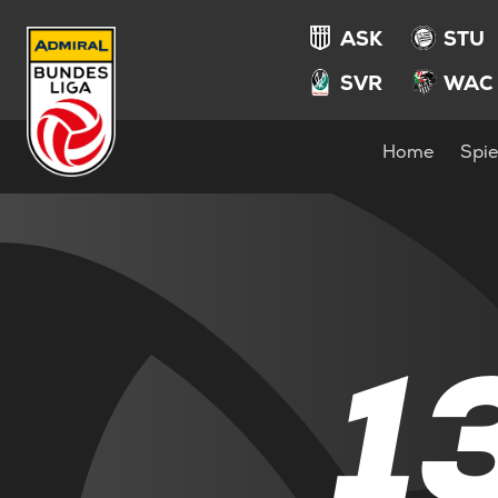
ASK
STU
SVR
WAC
Home
Spie
1