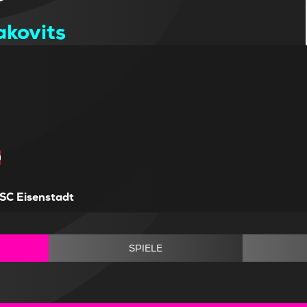
kovits
SC Eisenstadt
SPIELE