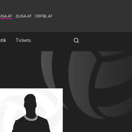
IGA.AT
2LIGA.AT
OEFBL.AT
tik
Tickets
Spielersuche