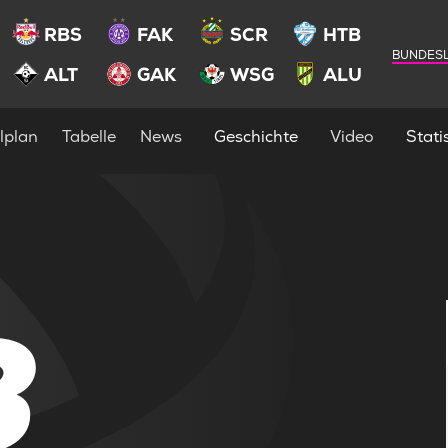
RBS
FAK
SCR
HTB
BUNDESL
ALT
GAK
WSG
ALU
lplan
Tabelle
News
Geschichte
Video
Statis
3