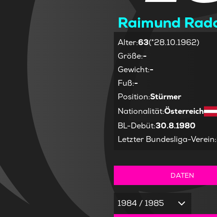
Raimund Rada
Alter
:
63
(*28.10.1962)
Größe
:
-
Gewicht
:
-
Fuß
:
-
Position
:
Stürmer
Nationalität
:
Österreich
BL-Debüt
:
30.8.1980
Letzter Bundesliga-Verein
:
DATEN
1984 / 1985