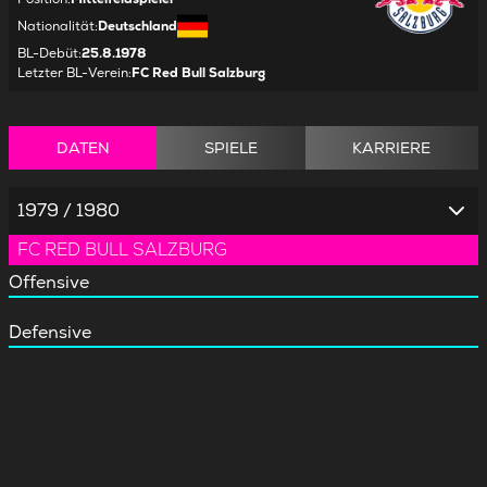
Nationalität
:
Deutschland
BL-Debüt
:
25.8.1978
Letzter BL-Verein
:
FC Red Bull Salzburg
DATEN
SPIELE
KARRIERE
1979 / 1980
FC RED BULL SALZBURG
Offensive
Defensive