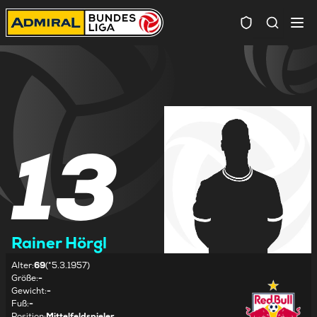
Spielersuc
13
Rainer Hörgl
Alter
:
69
(*5.3.1957)
Größe
:
-
Gewicht
:
-
Fuß
:
-
Position
:
Mittelfeldspieler