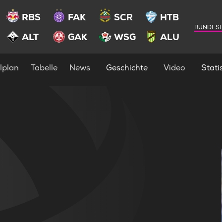
RBS
FAK
SCR
HTB
BUNDESL
ALT
GAK
WSG
ALU
lplan
Tabelle
News
Geschichte
Video
Statis