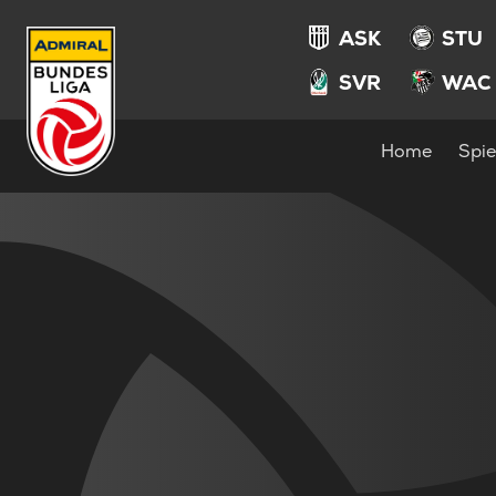
ASK
STU
SVR
WAC
Home
Spie