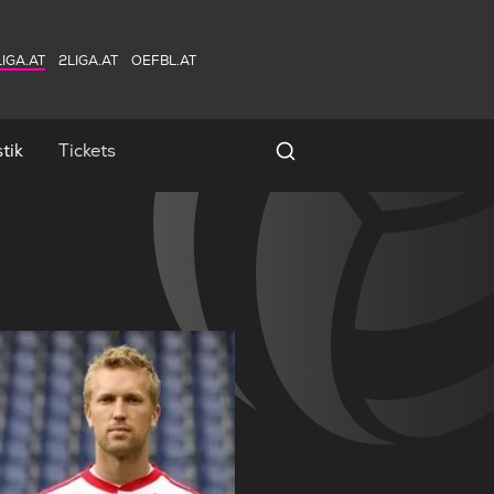
IGA.AT
2LIGA.AT
OEFBL.AT
tik
Tickets
Spielersuche