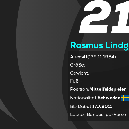
2
Rasmus Lindg
Alter
:
41
(*29.11.1984)
Größe
:
-
Gewicht
:
-
Fuß
:
-
Position
:
Mittelfeldspieler
Nationalität
:
Schweden
BL-Debüt
:
17.7.2011
Letzter Bundesliga-Verein
: