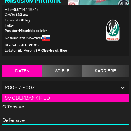
Rastislav Michalik
Alter
:
52
(*14.1.1974)
Größe
:
183 cm
Gewicht
:
80 kg
Fuß
:
-
Position
:
Mittelfeldspieler
Nationalität
:
Slowakei
BL-Debüt
:
6.8.2005
Letzter BL-Verein
:
SV Oberbank Ried
DATEN
SPIELE
KARRIERE
2006 / 2007
SV OBERBANK RIED
Offensive
Defensive