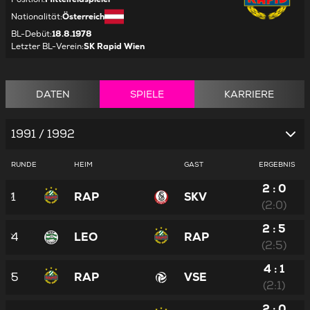
Nationalität
:
Österreich
BL-Debüt
:
18.8.1978
Letzter BL-Verein
:
SK Rapid Wien
DATEN
SPIELE
KARRIERE
1991 / 1992
RUNDE
HEIM
GAST
ERGEBNIS
2 : 0
1
RAP
SKV
(2:0)
2 : 5
4
LEO
RAP
(2:5)
4 : 1
5
RAP
VSE
(2:1)
2 : 0