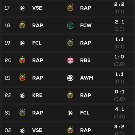
2 : 2
17
VSE
RAP
(0:1)
2 : 1
18
RAP
FCW
(1:0)
1 : 1
19
FCL
RAP
(0:1)
1 : 0
20
RAP
RBS
(0:0)
1 : 1
21
RAP
AWM
(0:1)
0 : 1
22
KRE
RAP
(0:0)
4 : 1
31
RAP
FCL
(3:0)
3 : 2
32
VSE
RAP
(1:1)