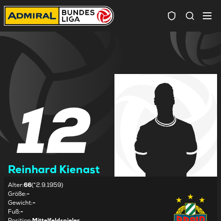
Spielersuc
12
Reinhard Kienast
Alter
:
66
(*2.9.1959)
Größe
:
-
Gewicht
:
-
Fuß
:
-
Position
:
Mittelfeldspieler