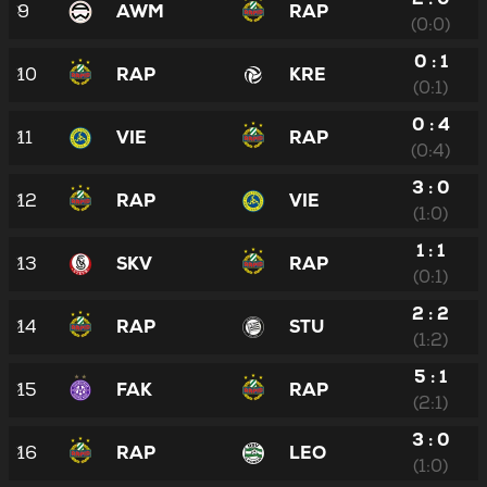
9
AWM
RAP
(0:0)
0 : 1
10
RAP
KRE
(0:1)
0 : 4
11
VIE
RAP
(0:4)
3 : 0
12
RAP
VIE
(1:0)
1 : 1
13
SKV
RAP
(0:1)
2 : 2
14
RAP
STU
(1:2)
5 : 1
15
FAK
RAP
(2:1)
3 : 0
16
RAP
LEO
(1:0)