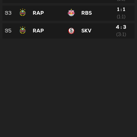
1 : 1
33
RAP
RBS
(1:1)
4 : 3
35
RAP
SKV
(3:1)