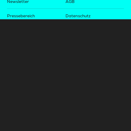
Newsletter
AGB
Pressebereich
Datenschutz
Impressum
BUNDESLIGA.AT
2LIGA.AT
OEFBL.AT
Fotos copyright by
©
2026
Österreichische Fußball-Bundesliga. Alle Rechte vorbehalten.