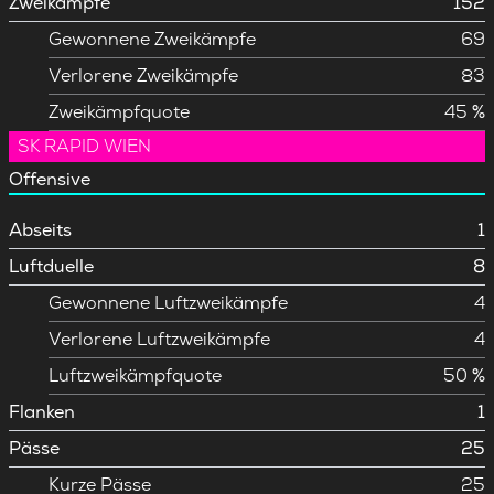
Zweikämpfe
152
Gewonnene Zweikämpfe
69
Verlorene Zweikämpfe
83
Zweikämpfquote
45 %
SK RAPID WIEN
Offensive
Abseits
1
Luftduelle
8
Gewonnene Luftzweikämpfe
4
Verlorene Luftzweikämpfe
4
Luftzweikämpfquote
50 %
Flanken
1
Pässe
25
Kurze Pässe
25