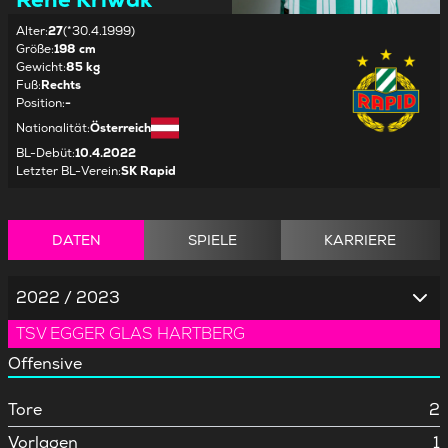
Alter
:
27
(*30.4.1999)
Größe
:
198 cm
Gewicht
:
85 kg
Fuß
:
Rechts
Position
:
-
Nationalität
:
Österreich
BL-Debüt
:
10.4.2022
Letzter BL-Verein
:
SK Rapid
DATEN
SPIELE
KARRIERE
2022 / 2023
TSV EGGER GLAS HARTBERG
Offensive
Tore
2
Vorlagen
1