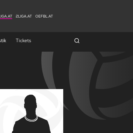
IGA.AT
2LIGA.AT
OEFBL.AT
tik
Tickets
Spielersuche