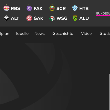
RBS
FAK
SCR
HTB
BUNDESL
ALT
GAK
WSG
ALU
lplan
Tabelle
News
Geschichte
Video
Statis