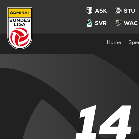
ASK
STU
SVR
WAC
Home
Spie
14