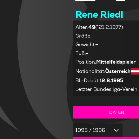
Rene Riedl
Alter
:
49
(*21.2.1977)
Größe
:
-
Gewicht
:
-
Fuß
:
-
Position
:
Mittelfeldspieler
Nationalität
:
Österreich
BL-Debüt
:
12.8.1995
Letzter Bundesliga-Verein
:
DATEN
1995 / 1996