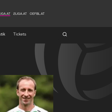
IGA.AT
2LIGA.AT
OEFBL.AT
tik
Tickets
Spielersuche