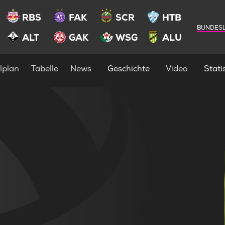
RBS
FAK
SCR
HTB
BUNDESL
ALT
GAK
WSG
ALU
lplan
Tabelle
News
Geschichte
Video
Statis