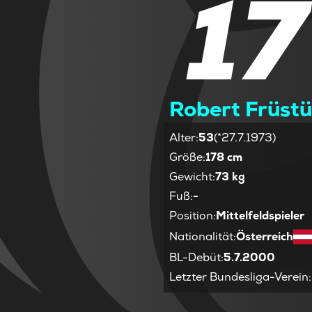
17
Robert Früst
Alter
:
53
(*27.7.1973)
Größe
:
178 cm
Gewicht
:
73 kg
Fuß
:
-
Position
:
Mittelfeldspieler
Nationalität
:
Österreich
BL-Debüt
:
5.7.2000
Letzter Bundesliga-Verein
: