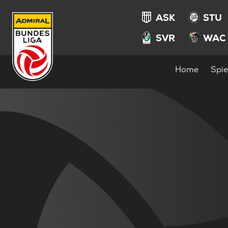
ASK
STU
SVR
WAC
Home
Spie