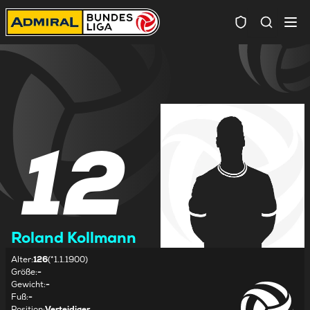
Spielersuc
12
Roland Kollmann
Alter
:
126
(*1.1.1900)
Größe
:
-
Gewicht
:
-
Fuß
:
-
Position
:
Verteidiger