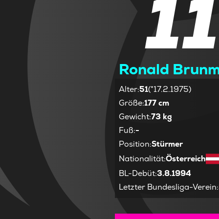
1
Ronald Brun
Alter
:
51
(*17.2.1975)
Größe
:
177 cm
Gewicht
:
73 kg
Fuß
:
-
Position
:
Stürmer
Nationalität
:
Österreich
BL-Debüt
:
3.8.1994
Letzter Bundesliga-Verein
: