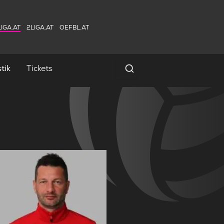
IGA.AT
2LIGA.AT
OEFBL.AT
tik
Tickets
Spielersuche