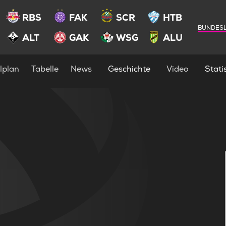
RBS
FAK
SCR
HTB
BUNDESL
ALT
GAK
WSG
ALU
lplan
Tabelle
News
Geschichte
Video
Statis