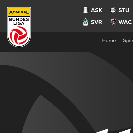
ASK
STU
SVR
WAC
Home
Spie