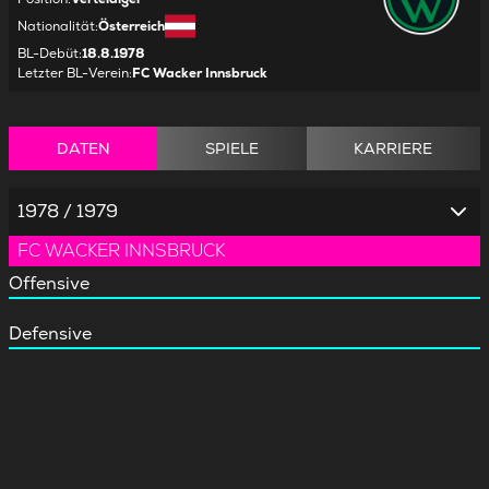
Nationalität
:
Österreich
BL-Debüt
:
18.8.1978
Letzter BL-Verein
:
FC Wacker Innsbruck
DATEN
SPIELE
KARRIERE
1978 / 1979
FC WACKER INNSBRUCK
Offensive
Defensive