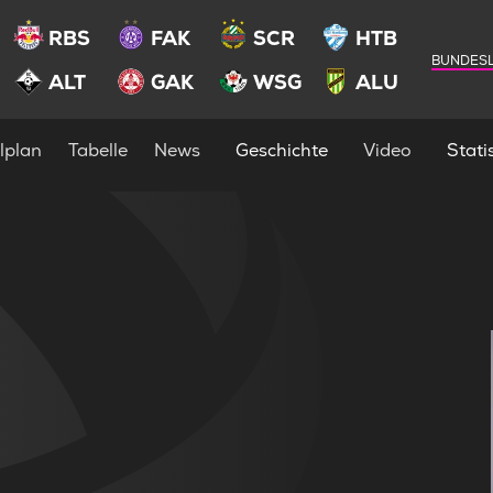
RBS
FAK
SCR
HTB
BUNDESL
ALT
GAK
WSG
ALU
lplan
Tabelle
News
Geschichte
Video
Statis