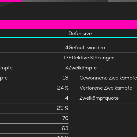
Defensive
4
Gefoult worden
17
Effektive Klärungen
ämpfe
4
Zweikämpfe
pfe
13
Gewonnene Zweikämpf
24 %
Verlorene Zweikämpfe
4
Zweikämpfquote
25 %
70
63