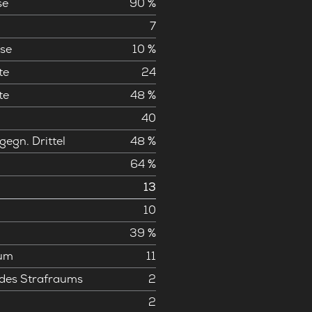
se
90 %
7
se
10 %
te
24
te
48 %
40
gegn. Drittel
48 %
64 %
13
10
39 %
aum
11
 des Strafraums
2
2