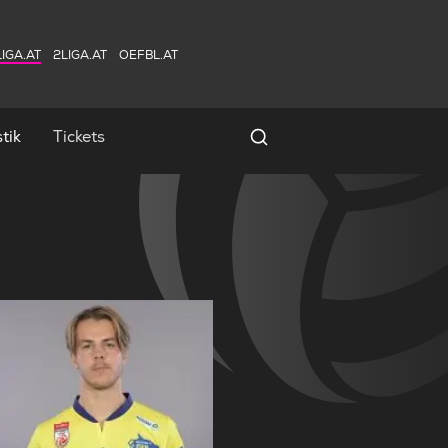
IGA.AT
2LIGA.AT
OEFBL.AT
tik
Tickets
Spielersuche