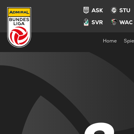
ASK
STU
SVR
WAC
Home
Spie