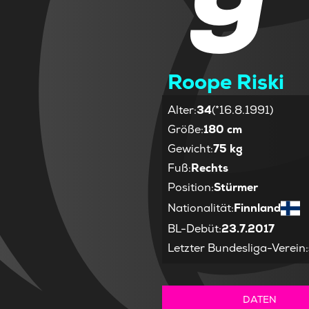
9
Roope Riski
Alter
:
34
(*16.8.1991)
Größe
:
180 cm
Gewicht
:
75 kg
Fuß
:
Rechts
Position
:
Stürmer
Nationalität
:
Finnland
BL-Debüt
:
23.7.2017
Letzter Bundesliga-Verein
:
DATEN