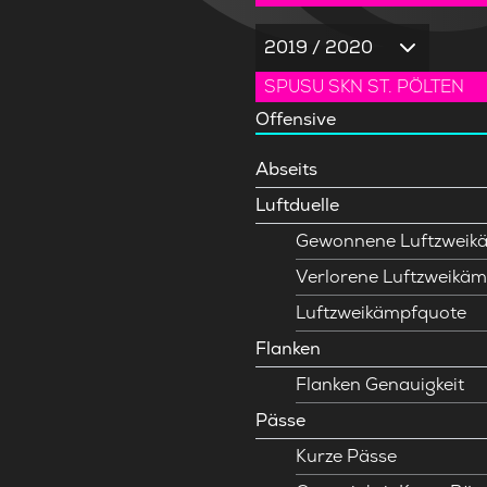
2019 / 2020
SPUSU SKN ST. PÖLTEN
Offensive
Abseits
Luftduelle
Gewonnene Luftzweik
Verlorene Luftzweikäm
Luftzweikämpfquote
Flanken
Flanken Genauigkeit
Pässe
Kurze Pässe