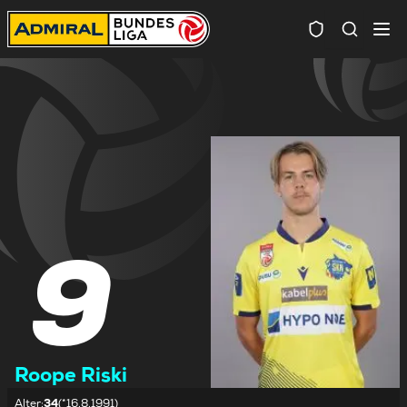
Spielersuc
9
Roope Riski
Alter
:
34
(*16.8.1991)