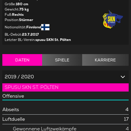
Größe
:
180 cm
Gewicht
:
75 kg
Fuß
:
Rechts
Position
:
Stürmer
Nationalität
:
Finnland
BL-Debüt
:
23.7.2017
Letzter BL-Verein
:
spusu SKN St. Pölten
DATEN
SPIELE
KARRIERE
2019 / 2020
SPUSU SKN ST. PÖLTEN
Offensive
Abseits
4
Luftduelle
17
Gewonnene Luftzweikämpfe
4