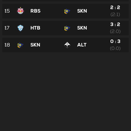
2 : 2
15
RBS
SKN
(2:1)
3 : 2
17
HTB
SKN
(2:0)
0 : 3
18
SKN
ALT
(0:0)