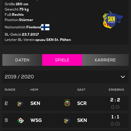
Größe
:
180 cm
Gewicht
:
75 kg
Fuß
:
Rechts
Position
:
Stürmer
Nationalität
:
Finnland
BL-Debüt
:
23.7.2017
Letzter BL-Verein
:
spusu SKN St. Pölten
DATEN
SPIELE
KARRIERE
2019 / 2020
RUNDE
HEIM
GAST
ERGEBNIS
2 : 2
2
SKN
SCR
(1:1)
1 : 1
3
WSG
SKN
(1:0)