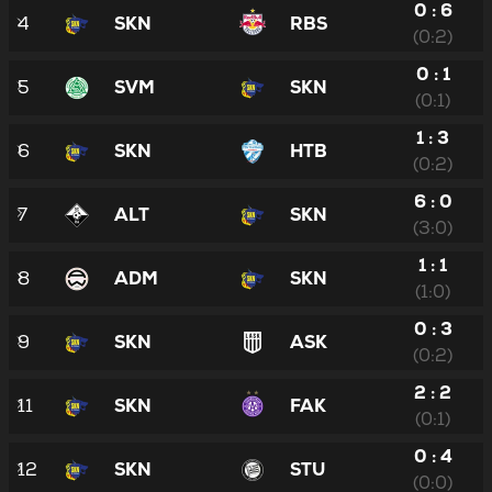
0 : 6
4
SKN
RBS
(0:2)
0 : 1
5
SVM
SKN
(0:1)
1 : 3
6
SKN
HTB
(0:2)
6 : 0
7
ALT
SKN
(3:0)
1 : 1
8
ADM
SKN
(1:0)
0 : 3
9
SKN
ASK
(0:2)
2 : 2
11
SKN
FAK
(0:1)
0 : 4
12
SKN
STU
(0:0)