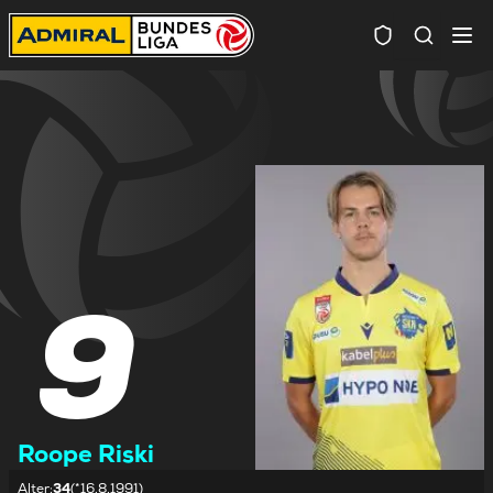
Spielersuc
9
Roope Riski
Alter
:
34
(*16.8.1991)