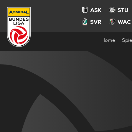
ASK
STU
SVR
WAC
Home
Spie