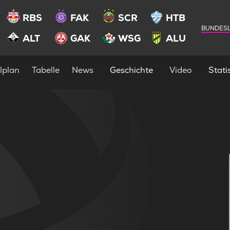
RBS
FAK
SCR
HTB
BUNDESL
ALT
GAK
WSG
ALU
lplan
Tabelle
News
Geschichte
Video
Statis