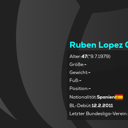
Ruben Lopez 
Alter
:
47
(*9.7.1979)
Größe
:
-
Gewicht
:
-
Fuß
:
-
Position
:
-
Nationalität
:
Spanien
BL-Debüt
:
12.2.2011
Letzter Bundesliga-Verein
: