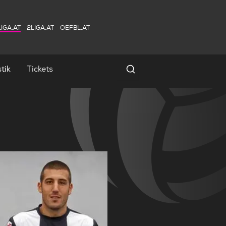
IGA.AT
2LIGA.AT
OEFBL.AT
tik
Tickets
Spielersuche