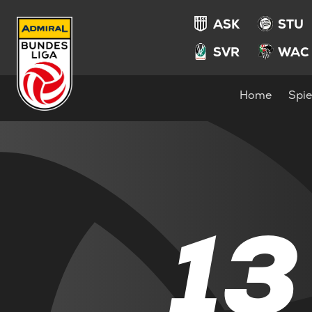
ASK
STU
SVR
WAC
Home
Spie
13