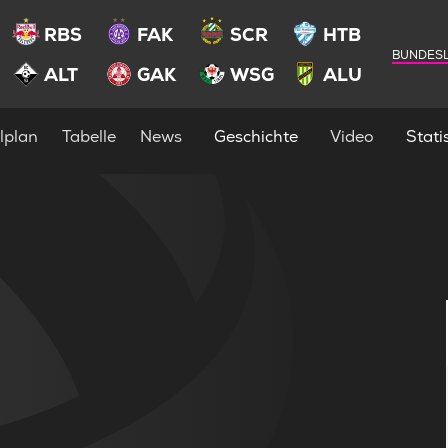
RBS
FAK
SCR
HTB
BUNDESL
ALT
GAK
WSG
ALU
lplan
Tabelle
News
Geschichte
Video
Statis