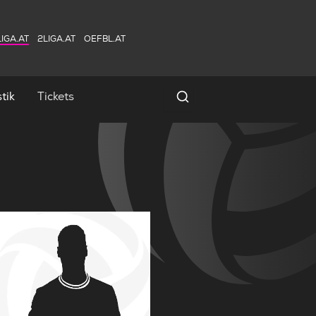
IGA.AT
2LIGA.AT
OEFBL.AT
tik
Tickets
Spielersuche