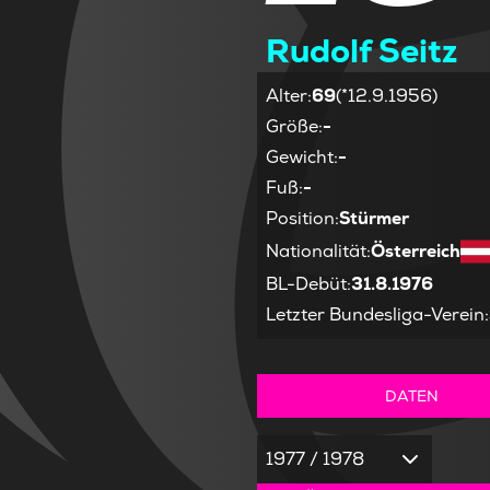
Rudolf Seitz
Alter
:
69
(*12.9.1956)
Größe
:
-
Gewicht
:
-
Fuß
:
-
Position
:
Stürmer
Nationalität
:
Österreich
BL-Debüt
:
31.8.1976
Letzter Bundesliga-Verein
:
DATEN
1977 / 1978