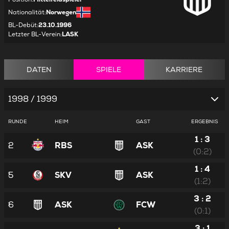
Nationalität
:
Norwegen
BL-Debüt
:
23.10.1996
Letzter BL-Verein
:
LASK
DATEN
SPIELE
KARRIERE
1998 / 1999
RUNDE
HEIM
GAST
ERGEBNIS
1 : 3
2
RBS
ASK
(0:2)
1 : 4
5
SKV
ASK
(1:2)
3 : 2
6
ASK
FCW
(0:1)
3 : 1