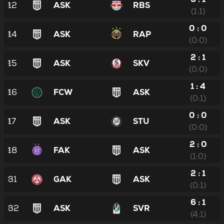
12
ASK
RBS
(1:1)
0 : 0
14
ASK
RAP
(0:0)
2 : 1
15
ASK
SKV
(0:0)
1 : 4
16
FCW
ASK
(0:1)
0 : 0
17
ASK
STU
(0:0)
2 : 0
18
FAK
ASK
(1:0)
2 : 1
31
GAK
ASK
(0:1)
6 : 1
32
ASK
SVR
(4:1)