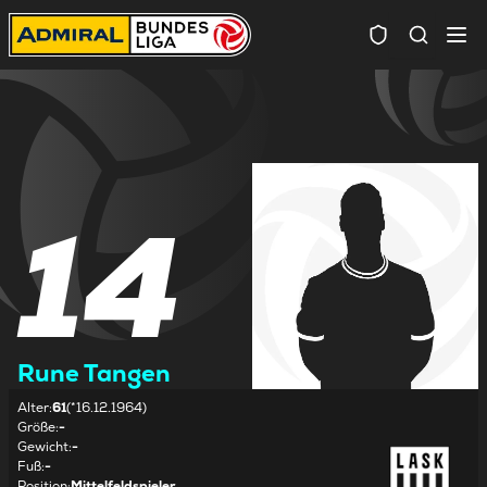
Spielersuc
14
Rune Tangen
Alter
:
61
(*16.12.1964)
Größe
:
-
Gewicht
:
-
Fuß
:
-
Position
:
Mittelfeldspieler