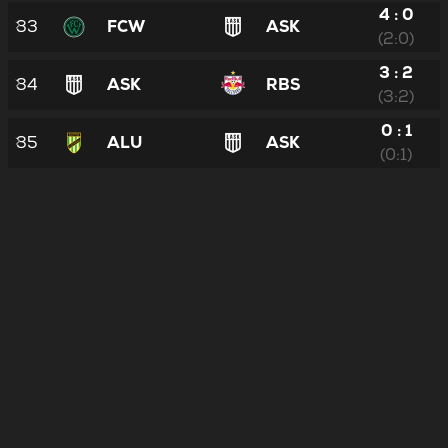
4 : 0
33
FCW
ASK
(2:0)
3 : 2
34
ASK
RBS
(3:2)
0 : 1
35
ALU
ASK
(0:1)