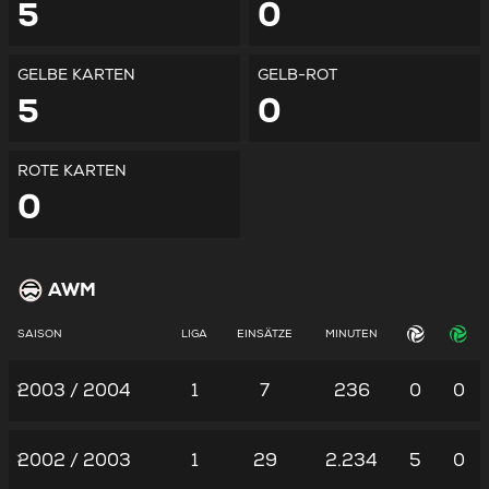
5
0
GELBE KARTEN
GELB-ROT
5
0
ROTE KARTEN
0
AWM
SAISON
LIGA
EINSÄTZE
MINUTEN
2003 / 2004
1
7
236
0
0
2002 / 2003
1
29
2.234
5
0