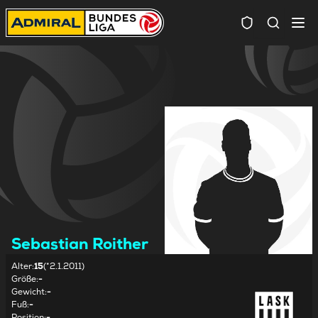
Spielersuc
Sebastian Roither
Alter
:
15
(*2.1.2011)
Größe
:
-
Gewicht
:
-
Fuß
:
-
Position
:
-