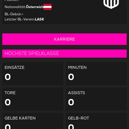
Nationalität
:
Österreich
BL-Debüt
:
-
Letzter BL-Verein
:
LASK
KARRIERE
HÖCHSTE SPIELKLASSE
EINSÄTZE
MINUTEN
0
0
TORE
ASSISTS
0
0
GELBE KARTEN
GELB-ROT
0
0