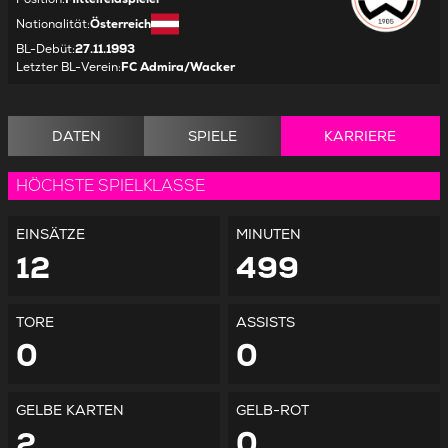
Nationalität
:
Österreich
BL-Debüt
:
27.11.1993
Letzter BL-Verein
:
FC Admira/Wacker
DATEN
SPIELE
KARRIERE
HÖCHSTE SPIELKLASSE
EINSÄTZE
MINUTEN
12
499
TORE
ASSISTS
0
0
GELBE KARTEN
GELB-ROT
2
0