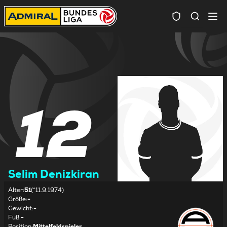
Spielersuc
12
Selim Denizkiran
Alter
:
51
(*11.9.1974)
Größe
:
-
Gewicht
:
-
Fuß
:
-
Position
:
Mittelfeldspieler