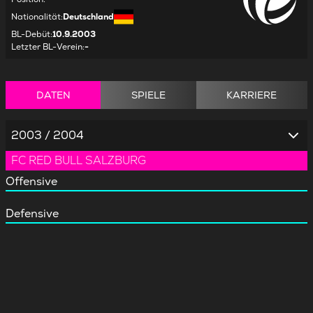
Nationalität
:
Deutschland
BL-Debüt
:
10.9.2003
Letzter BL-Verein
:
-
DATEN
SPIELE
KARRIERE
2003 / 2004
FC RED BULL SALZBURG
Offensive
Defensive