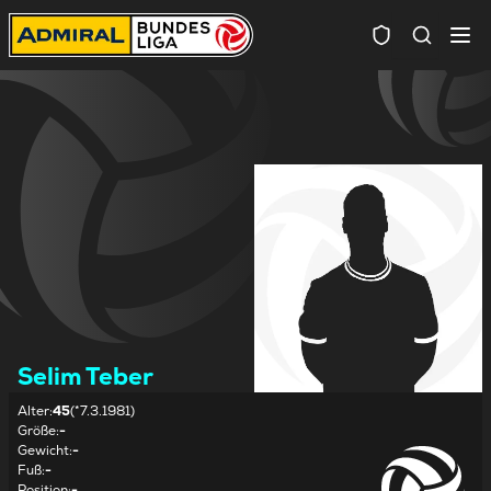
Spielersuc
Selim Teber
Alter
:
45
(*7.3.1981)
Größe
:
-
Gewicht
:
-
Fuß
:
-
Position
:
-