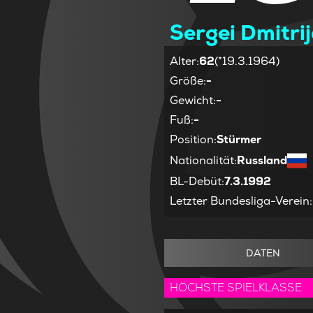
Sergei Dmitri
Alter
:
62
(*19.3.1964)
Größe
:
-
Gewicht
:
-
Fuß
:
-
Position
:
Stürmer
Nationalität
:
Russland
BL-Debüt
:
7.3.1992
Letzter Bundesliga-Verein
:
DATEN
HÖCHSTE SPIELKLASSE