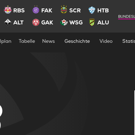
RBS
FAK
SCR
HTB
BUNDESL
ALT
GAK
WSG
ALU
lplan
Tabelle
News
Geschichte
Video
Statis
3