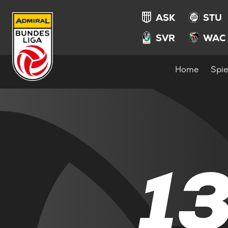
ASK
STU
SVR
WAC
Home
Spie
1