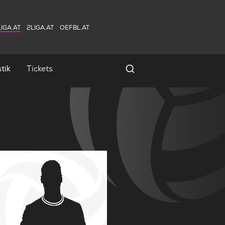
IGA.AT
2LIGA.AT
OEFBL.AT
tik
Tickets
Spielersuche