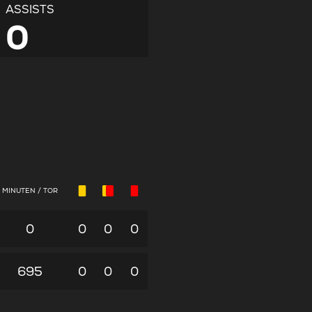
ASSISTS
0
MINUTEN / TOR
0
0
0
0
695
0
0
0