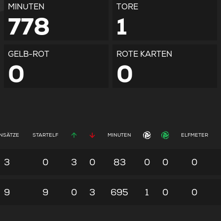
MINUTEN
TORE
778
1
GELB-ROT
ROTE KARTEN
0
0
INSÄTZE
STARTELF
MINUTEN
ELFMETER
3
0
3
0
83
0
0
0
9
9
0
3
695
1
0
0