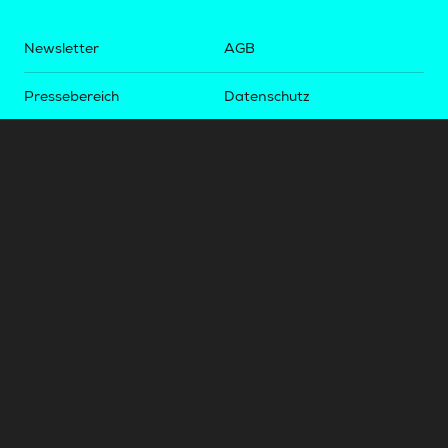
Newsletter
AGB
Pressebereich
Datenschutz
Impressum
BUNDESLIGA.AT
2LIGA.AT
OEFBL.AT
Fotos copyright by
©
2026
Österreichische Fußball-Bundesliga. Alle Rechte vorbehalten.