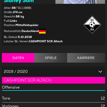
Sidney Sam
Alter
:
38
(*31.1.1988)
Größe
:
174 cm
Gewicht
:
68 kg
Fuß
:
Links
Position
:
Mittelfeldspieler
Nationalität
:
Deutschland
BL-Debüt
:
5.10.2019
Letzter BL-Verein
:
CASHPOINT SCR Altach
DATEN
SPIELE
KARRIERE
2019 / 2020
CASHPOINT SCR ALTACH
Offensive
Tore
12
Vorlagen
12