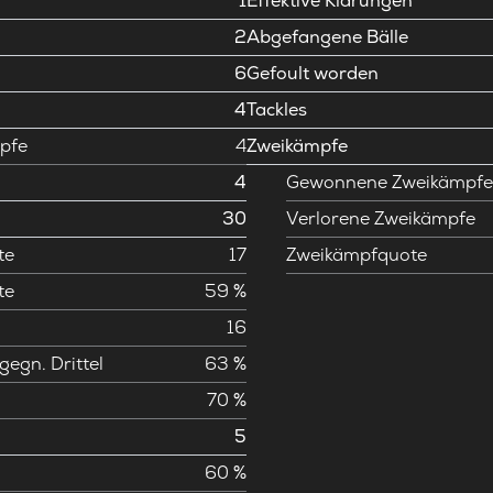
1
Effektive Klärungen
2
Abgefangene Bälle
6
Gefoult worden
4
Tackles
pfe
4
Zweikämpfe
4
Gewonnene Zweikämpf
30
Verlorene Zweikämpfe
te
17
Zweikämpfquote
te
59 %
16
gegn. Drittel
63 %
70 %
5
60 %