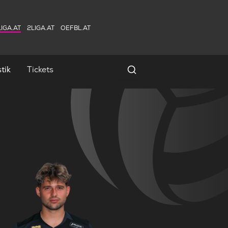
IGA.AT
2LIGA.AT
OEFBL.AT
tik
Tickets
Spielersuche