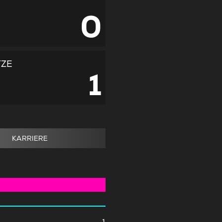
0
TZE
1
KARRIERE