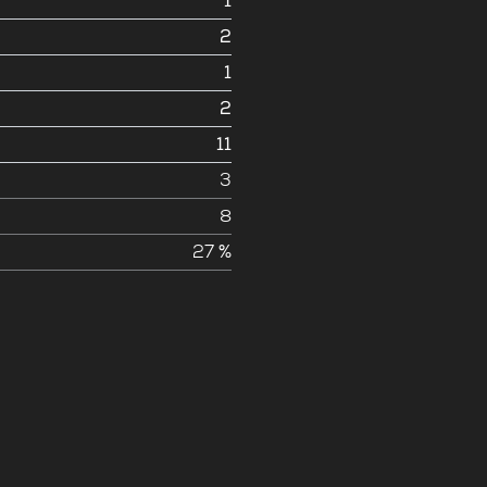
1
2
1
2
11
e
3
8
27 %