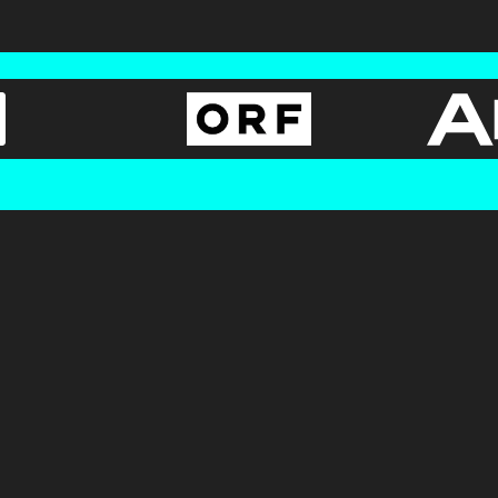
AGB
BUNDESLIGA.AT
Datenschutz
2LIGA.AT
OEFBL.AT
©
2026
Österreichische Fußball-Bundesliga. Alle Rechte vorbehalten.