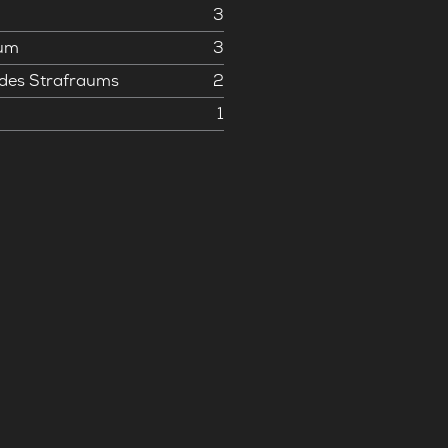
3
aum
3
 des Strafraums
2
1