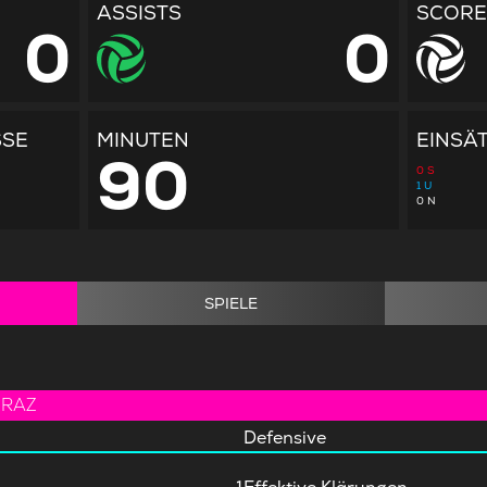
ASSISTS
SCORE
0
0
SSE
MINUTEN
EINSÄ
90
0
S
1
U
0
N
SPIELE
GRAZ
Defensive