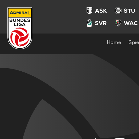
ASK
STU
SVR
WAC
Home
Spie