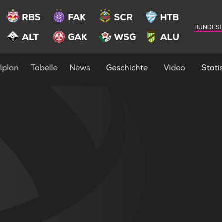
RBS
FAK
SCR
HTB
BUNDESL
ALT
GAK
WSG
ALU
lplan
Tabelle
News
Geschichte
Video
Statis