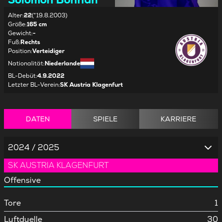
Alter
:
22
(*19.8.2003)
Größe
:
165 cm
Gewicht
:
-
Fuß
:
Rechts
Position
:
Verteidiger
Nationalität
:
Niederlande
BL-Debüt
:
4.9.2022
Letzter BL-Verein
:
SK Austria Klagenfurt
DATEN
SPIELE
KARRIERE
2024 / 2025
SK AUSTRIA KLAGENFURT
Offensive
Tore
1
Luftduelle
30