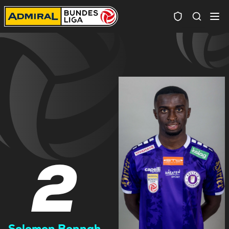
Spielersuc
2
Solomon Bonnah