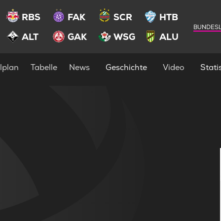
RBS
FAK
SCR
HTB
BUNDESL
ALT
GAK
WSG
ALU
lplan
Tabelle
News
Geschichte
Video
Statis