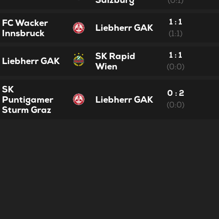
(0:1)
1 : 1
FC Wacker
Liebherr GAK
Innsbruck
(1:1)
1 : 1
SK Rapid
Liebherr GAK
Wien
(0:0)
SK
0 : 2
Puntigamer
Liebherr GAK
(0:0)
Sturm Graz