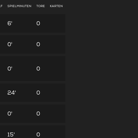
LF
SPIELMINUTEN
TORE
KARTEN
6'
0
0'
0
0'
0
24'
0
0'
0
15'
0