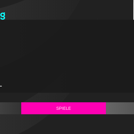
ng
-
SPIELE