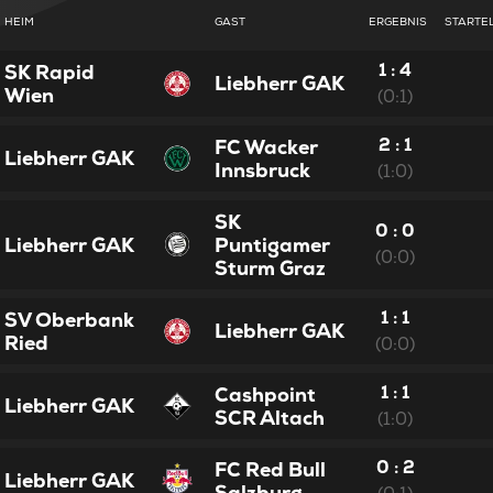
HEIM
GAST
ERGEBNIS
STARTE
1 : 4
SK Rapid
Liebherr GAK
Wien
(0:1)
2 : 1
FC Wacker
Liebherr GAK
Innsbruck
(1:0)
SK
0 : 0
Liebherr GAK
Puntigamer
(0:0)
Sturm Graz
1 : 1
SV Oberbank
Liebherr GAK
Ried
(0:0)
1 : 1
Cashpoint
Liebherr GAK
SCR Altach
(1:0)
0 : 2
FC Red Bull
Liebherr GAK
Salzburg