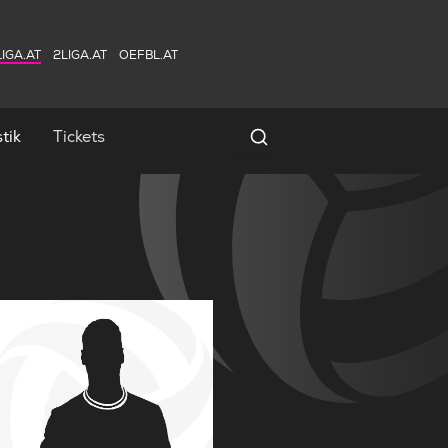
IGA.AT
2LIGA.AT
OEFBL.AT
tik
Tickets
Spielersuche