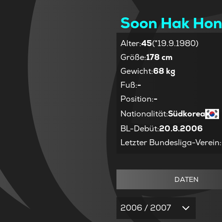
Soon Hak Ho
Alter
:
45
(*19.9.1980)
Größe
:
178 cm
Gewicht
:
68 kg
Fuß
:
-
Position
:
-
Nationalität
:
Südkorea
BL-Debüt
:
20.8.2006
Letzter Bundesliga-Verein
:
DATEN
2006 / 2007