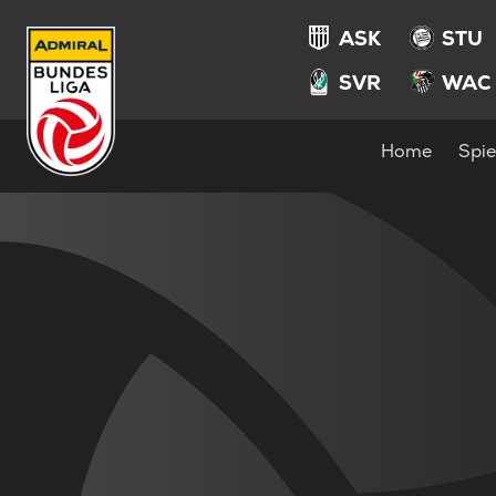
ASK
STU
SVR
WAC
Home
Spie