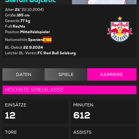
Alter
:
21
(*22.10.2004)
Größe
:
185 cm
Gewicht
:
77 kg
Fuß
:
Rechts
Position
:
Mittelfeldspieler
Nationalität
:
Spanien
BL-Debüt
:
22.9.2024
Letzter BL-Verein
:
FC Red Bull Salzburg
DATEN
SPIELE
KARRIERE
HÖCHSTE SPIELKLASSE
EINSÄTZE
MINUTEN
12
612
TORE
ASSISTS