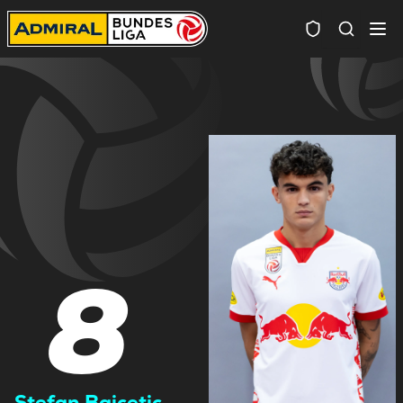
Spielersuc
8
Stefan Bajcetic