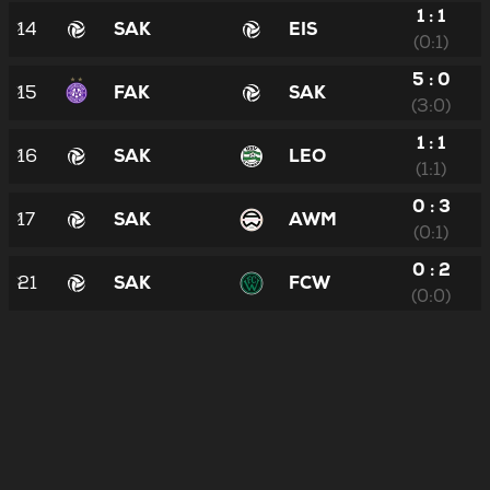
1 : 1
14
SAK
EIS
(0:1)
5 : 0
15
FAK
SAK
(3:0)
1 : 1
16
SAK
LEO
(1:1)
0 : 3
17
SAK
AWM
(0:1)
0 : 2
21
SAK
FCW
(0:0)