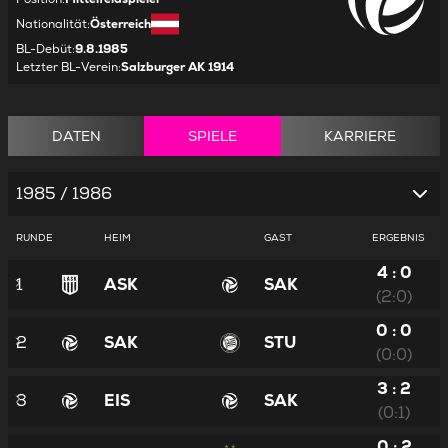
Nationalität
:
Österreich
BL-Debüt
:
9.8.1985
Letzter BL-Verein
:
Salzburger AK 1914
DATEN
SPIELE
KARRIERE
1985 / 1986
RUNDE
HEIM
GAST
ERGEBNIS
4 : 0
1
ASK
SAK
(2:0)
0 : 0
2
SAK
STU
(0:0)
3 : 2
3
EIS
SAK
(0:1)
0 : 2