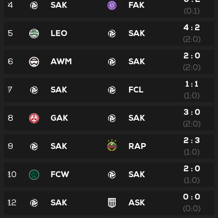
4
SAK
FAK
(0:1)
4 : 2
5
LEO
SAK
(2:0)
2 : 0
6
AWM
SAK
(2:0)
1 : 1
7
SAK
FCL
(1:0)
3 : 0
8
GAK
SAK
(2:0)
2 : 3
9
SAK
RAP
(1:0)
2 : 0
10
FCW
SAK
(1:0)
0 : 0
12
SAK
ASK
(0:0)