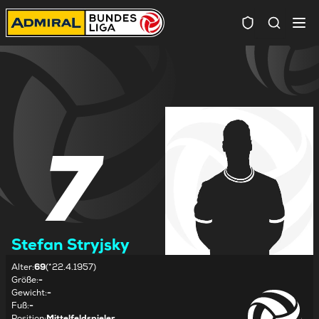
Spielersuc
7
Stefan Stryjsky
Alter
:
69
(*22.4.1957)
Größe
:
-
Gewicht
:
-
Fuß
:
-
Position
:
Mittelfeldspieler