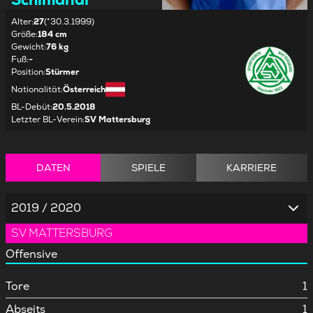
Alter
:
27
(*30.3.1999)
Größe
:
184 cm
Gewicht
:
76 kg
Fuß
:
-
Position
:
Stürmer
Nationalität
:
Österreich
BL-Debüt
:
20.5.2018
Letzter BL-Verein
:
SV Mattersburg
DATEN
SPIELE
KARRIERE
2019 / 2020
SV MATTERSBURG
Offensive
Tore
1
Abseits
1