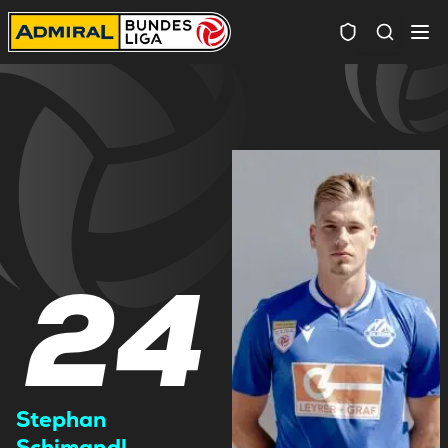
Spielersuc
24
Stephan
Schimandl