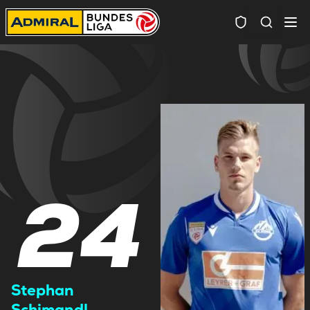
Spielersuc
24
Stephan
Schimandl