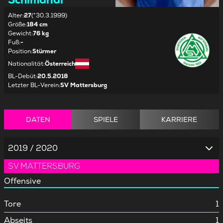
Alter
:
27
(*30.3.1999)
Größe
:
184 cm
Gewicht
:
76 kg
Fuß
:
-
Position
:
Stürmer
Nationalität
:
Österreich
BL-Debüt
:
20.5.2018
Letzter BL-Verein
:
SV Mattersburg
DATEN
SPIELE
KARRIERE
2019 / 2020
SV MATTERSBURG
Offensive
Tore
1
Abseits
1