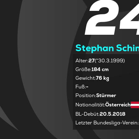
2
Stephan Schi
Alter
:
27
(*30.3.1999)
Größe
:
184 cm
Gewicht
:
76 kg
Fuß
:
-
Position
:
Stürmer
Nationalität
:
Österreich
BL-Debüt
:
20.5.2018
Letzter Bundesliga-Verein
: