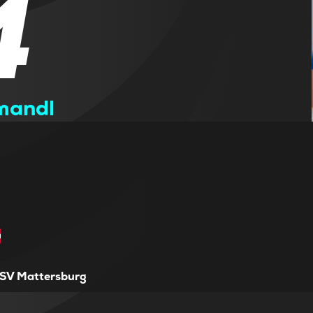
4
mandl
SV Mattersburg