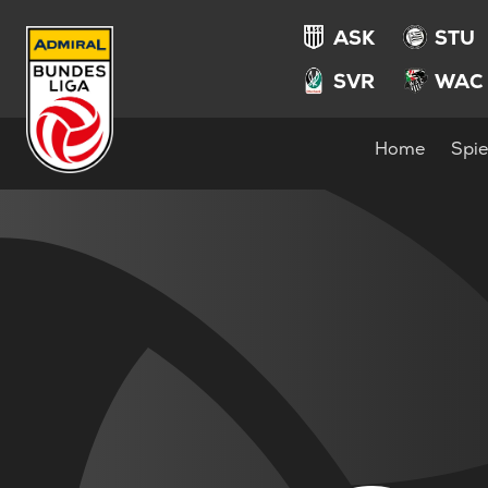
ASK
STU
SVR
WAC
Home
Spie