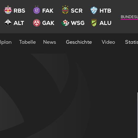
RBS
FAK
SCR
HTB
BUNDESL
ALT
GAK
WSG
ALU
lplan
Tabelle
News
Geschichte
Video
Statis