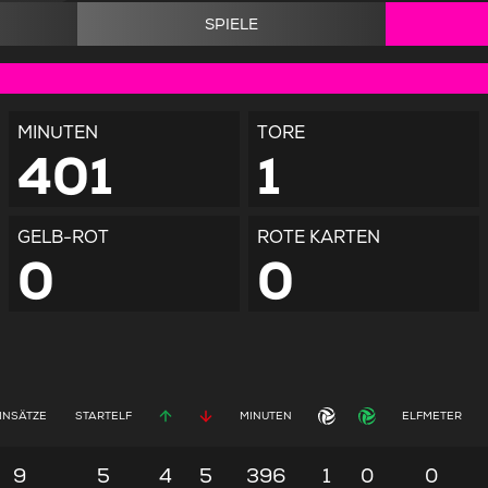
SPIELE
MINUTEN
TORE
401
1
GELB-ROT
ROTE KARTEN
0
0
INSÄTZE
STARTELF
MINUTEN
ELFMETER
9
5
4
5
396
1
0
0