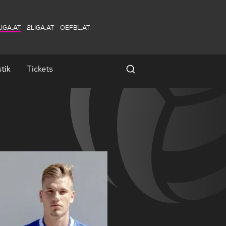
IGA.AT
2LIGA.AT
OEFBL.AT
tik
Tickets
Spielersuche