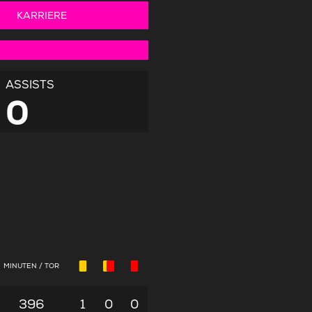
KARRIERE
ASSISTS
0
MINUTEN / TOR
396
1
0
0