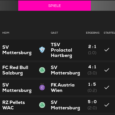
SPIELE
HEIM
GAST
ERGEBNIS
STARTE
TSV
2 : 1
SV
Prolactal
Mattersburg
(1:0)
Hartberg
4 : 1
FC Red Bull
SV
Salzburg
Mattersburg
(3:0)
1 : 5
SV
FK Austria
Mattersburg
Wien
(0:2)
5 : 0
RZ Pellets
SV
WAC
Mattersburg
(2:0)