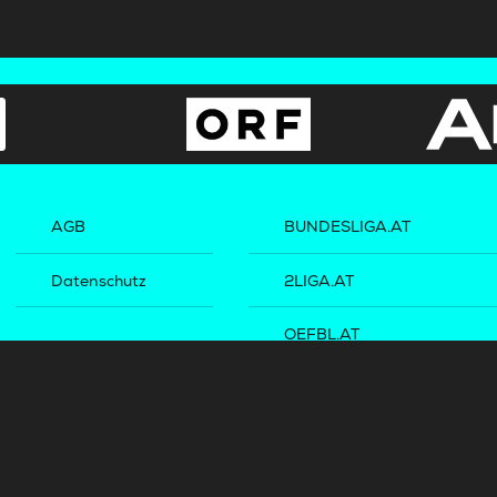
AGB
BUNDESLIGA.AT
Datenschutz
2LIGA.AT
OEFBL.AT
©
2026
Österreichische Fußball-Bundesliga. Alle Rechte vorbehalten.