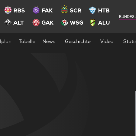
RBS
FAK
SCR
HTB
BUNDESL
ALT
GAK
WSG
ALU
lplan
Tabelle
News
Geschichte
Video
Statis