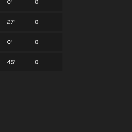
0'
0
27'
0
0'
0
45'
0