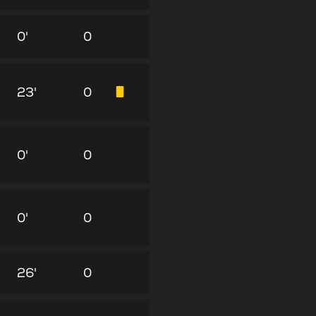
0'
0
23'
0
0'
0
0'
0
26'
0