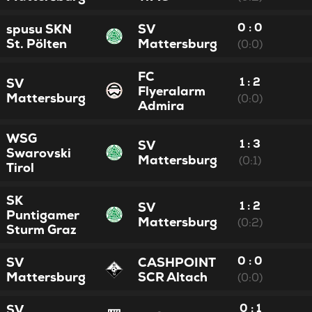
0 : 0
spusu SKN
SV
St. Pölten
Mattersburg
(0:0)
FC
1 : 2
SV
Flyeralarm
Mattersburg
(0:0)
Admira
WSG
1 : 3
SV
Swarovski
Mattersburg
(0:1)
Tirol
SK
1 : 2
SV
Puntigamer
Mattersburg
(0:2)
Sturm Graz
0 : 0
SV
CASHPOINT
Mattersburg
SCR Altach
(0:0)
0 : 1
SV