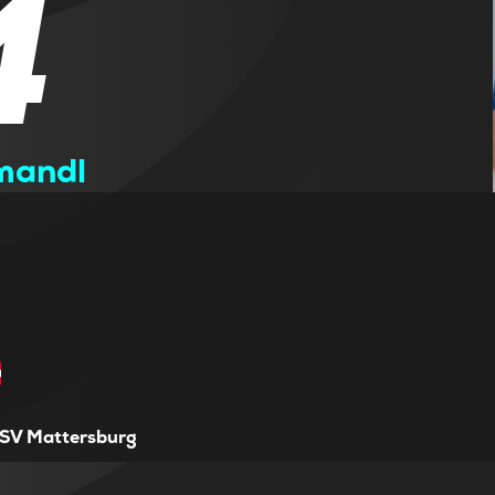
4
mandl
SV Mattersburg