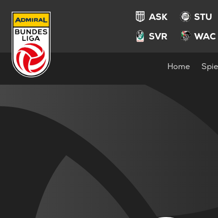
ASK
STU
SVR
WAC
Home
Spie