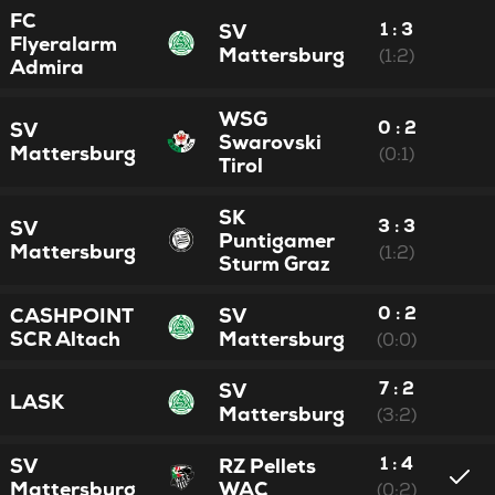
FC
1 : 3
SV
Flyeralarm
Mattersburg
(1:2)
Admira
WSG
0 : 2
SV
Swarovski
Mattersburg
(0:1)
Tirol
SK
3 : 3
SV
Puntigamer
Mattersburg
(1:2)
Sturm Graz
0 : 2
CASHPOINT
SV
SCR Altach
Mattersburg
(0:0)
7 : 2
SV
LASK
Mattersburg
(3:2)
1 : 4
SV
RZ Pellets
Mattersburg
WAC
(0:2)