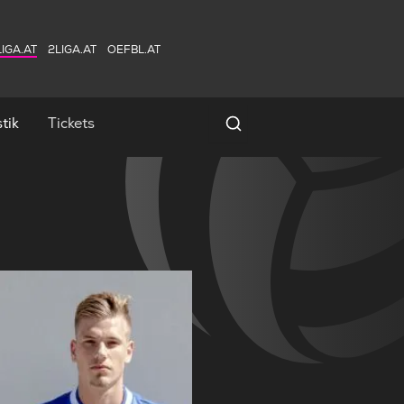
IGA.AT
2LIGA.AT
OEFBL.AT
tik
Tickets
Spielersuche