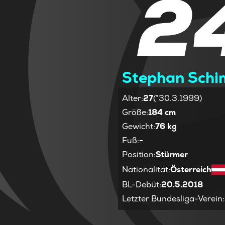
2
Stephan Schi
Alter
:
27
(*30.3.1999)
Größe
:
184 cm
Gewicht
:
76 kg
Fuß
:
-
Position
:
Stürmer
Nationalität
:
Österreich
BL-Debüt
:
20.5.2018
Letzter Bundesliga-Verein
: