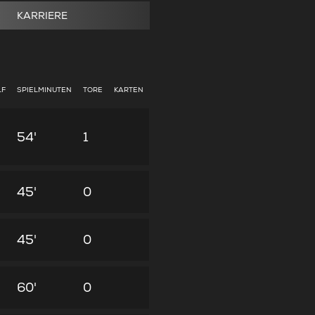
KARRIERE
LF
SPIELMINUTEN
TORE
KARTEN
54'
1
45'
0
45'
0
60'
0