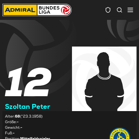
Spielersuc
12
Szoltan Peter
Alter
:
68
(*23.3.1958)
Größe
:
-
Gewicht
:
-
Fuß
:
-
Position
:
Mittelfeldspieler