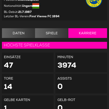
Nationalität
:
Ungarn
BL-Debüt
:
21.7.1987
Letzter BL-Verein
:
First Vienna FC 1894
DATEN
SPIELE
KARRIERE
HÖCHSTE SPIELKLASSE
EINSÄTZE
MINUTEN
47
3974
TORE
ASSISTS
14
0
GELBE KARTEN
GELB-ROT
1
0