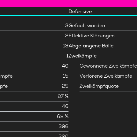
Defensive
3
Gefoult worden
2
Effektive Klärungen
13
Abgefangene Bälle
1
Zweikämpfe
40
Gewonnene Zweikämpf
ämpfe
15
Verlorene Zweikämpfe
pfe
25
Zweikämpfquote
87 %
46
68 %
396
320