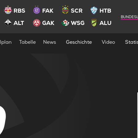
RBS
FAK
SCR
HTB
BUNDESL
ALT
GAK
WSG
ALU
lplan
Tabelle
News
Geschichte
Video
Statis
0