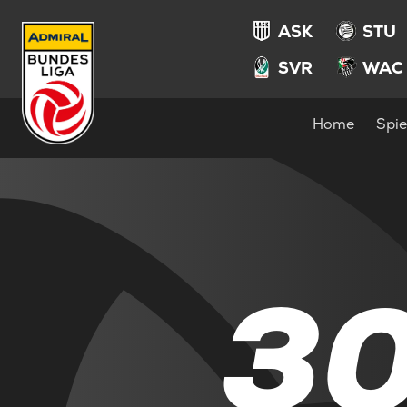
ASK
STU
SVR
WAC
Home
Spie
3