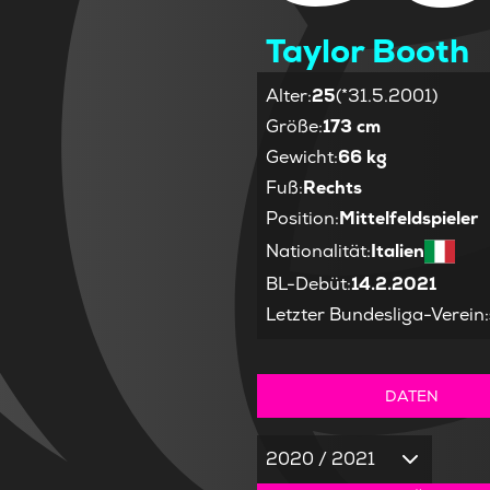
Taylor Booth
Alter
:
25
(*31.5.2001)
Größe
:
173 cm
Gewicht
:
66 kg
Fuß
:
Rechts
Position
:
Mittelfeldspieler
Nationalität
:
Italien
BL-Debüt
:
14.2.2021
Letzter Bundesliga-Verein
:
DATEN
2020 / 2021