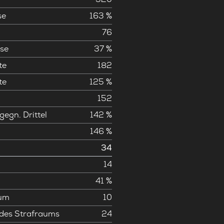
se
163 %
76
se
37 %
te
182
te
125 %
152
gegn. Drittel
142 %
146 %
34
14
41 %
aum
10
 des Strafraums
24