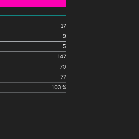
17
9
5
147
e
70
77
103 %