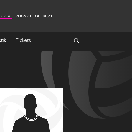
IGA.AT
2LIGA.AT
OEFBL.AT
tik
Tickets
Spielersuche