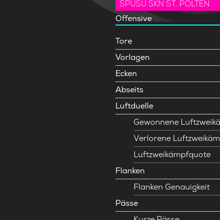
SPUSU SKN ST. PÖLTEN
Offensive
Tore
Vorlagen
Ecken
Abseits
Luftduelle
Gewonnene Luftzweik
Verlorene Luftzweikäm
Luftzweikämpfquote
Flanken
Flanken Genauigkeit
Pässe
Kurze Pässe