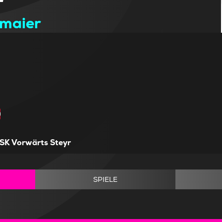
maier
SK Vorwärts Steyr
SPIELE