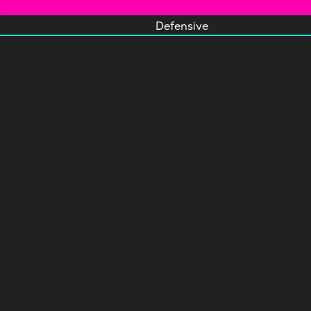
Defensive