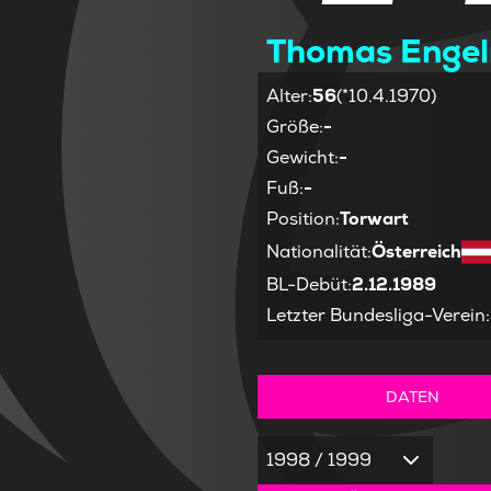
Thomas Engel
Alter
:
56
(*10.4.1970)
Größe
:
-
Gewicht
:
-
Fuß
:
-
Position
:
Torwart
Nationalität
:
Österreich
BL-Debüt
:
2.12.1989
Letzter Bundesliga-Verein
:
DATEN
1998 / 1999