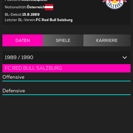
Nationalität
:
Österreich
BL-Debüt
:
15.8.1989
Letzter BL-Verein
:
FC Red Bull Salzburg
DATEN
SPIELE
KARRIERE
1989 / 1990
FC RED BULL SALZBURG
Offensive
Defensive