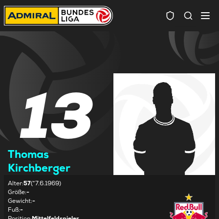
Spielersuc
13
Thomas
Kirchberger
Alter
:
57
(*7.6.1969)
Größe
:
-
Gewicht
:
-
Fuß
:
-
Position
:
Mittelfeldspieler