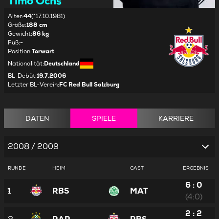
Timo Ochs
Alter
:
44
(*17.10.1981)
Größe
:
188 cm
Gewicht
:
86 kg
Fuß
:
-
Position
:
Torwart
Nationalität
:
Deutschland
BL-Debüt
:
19.7.2006
Letzter BL-Verein
:
FC Red Bull Salzburg
DATEN
SPIELE
KARRIERE
2008 / 2009
RUNDE
HEIM
GAST
ERGEBNIS
6 : 0
1
RBS
MAT
(4:0)
2 : 2