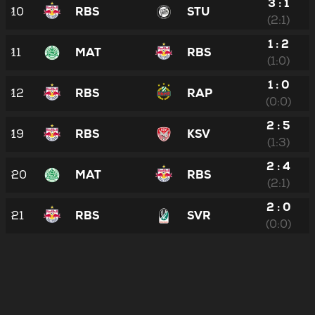
3 : 1
10
RBS
STU
(2:1)
1 : 2
11
MAT
RBS
(1:0)
1 : 0
12
RBS
RAP
(0:0)
2 : 5
19
RBS
KSV
(1:3)
2 : 4
20
MAT
RBS
(2:1)
2 : 0
21
RBS
SVR
(0:0)