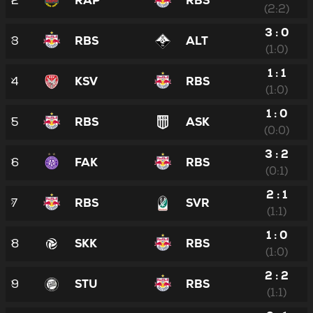
2
RAP
RBS
(2:2)
3 : 0
3
RBS
ALT
(1:0)
1 : 1
4
KSV
RBS
(1:0)
1 : 0
5
RBS
ASK
(0:0)
3 : 2
6
FAK
RBS
(0:1)
2 : 1
7
RBS
SVR
(1:1)
1 : 0
8
SKK
RBS
(1:0)
2 : 2
9
STU
RBS
(1:1)