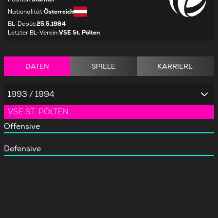
Nationalität
:
Österreich
BL-Debüt
:
25.5.1984
Letzter BL-Verein
:
VSE St. Pölten
DATEN
SPIELE
KARRIERE
1993 / 1994
VSE ST. PÖLTEN
Offensive
Defensive