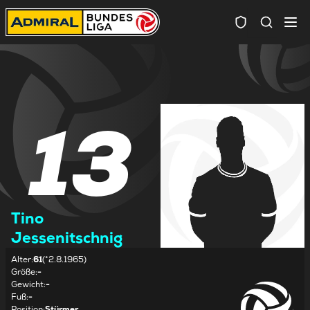
Spielersuc
13
Tino
Jessenitschnig
Alter
:
61
(*2.8.1965)
Größe
:
-
Gewicht
:
-
Fuß
:
-
Position
:
Stürmer